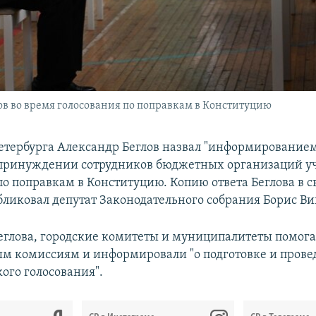
ов во время голосования по поправкам в Конституцию
етербурга Александр Беглов назвал "информирование
принуждении сотрудников бюджетных организаций уч
по поправкам в Конституцию. Копию ответа Беглова в 
бликовал депутат Законодательного собрания Борис В
глова, городские комитеты и муниципалитеты помог
м комиссиям и информировали "о подготовке и пров
ого голосования".