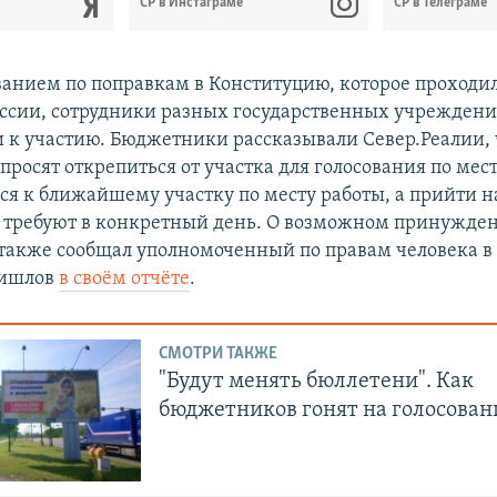
CР в Инстаграме
СР в Телеграме
ванием по поправкам в Конституцию, которое проходил
России, сотрудники разных государственных учрежден
к участию. Бюджетники рассказывали Север.Реалии, 
просят открепиться от участка для голосования по мес
ся к ближайшему участку по месту работы, а прийти н
 требуют в конкретный день. О возможном принужде
также сообщал уполномоченный по правам человека в
Шишлов
в своём отчёте
.
СМОТРИ ТАКЖЕ
"Будут менять бюллетени". Как
бюджетников гонят на голосован