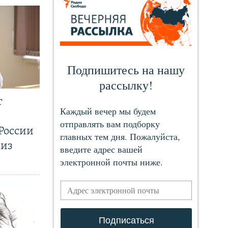
т
России
 из