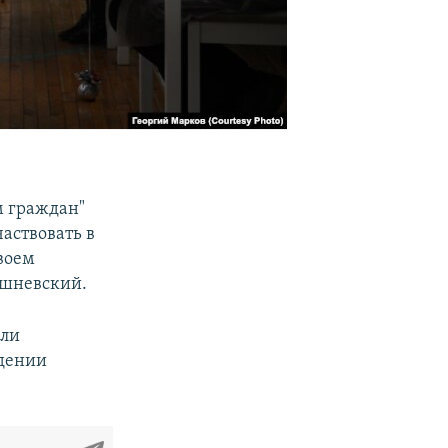
м граждан"
аствовать в
своем
ишневский.
али
едении