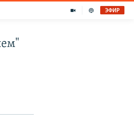
ЭФИР
ием"