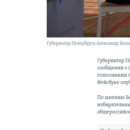
Губернатор Петербурга Александр Бегл
Губернатор П
сообщения о 
голосовании 
Фейсбуке опу
По мнению Бе
избирательны
общероссийск