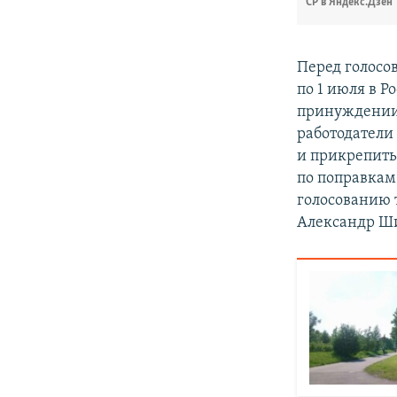
СР в Яндекс.Дзен
Перед голосо
по 1 июля в 
принуждении 
работодатели 
и прикрепить
по поправкам
голосованию 
Александр 