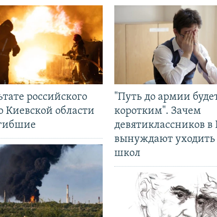
ьтате российского
"Путь до армии буде
о Киевской области
коротким". Зачем
огибшие
девятиклассников в 
вынуждают уходить
школ