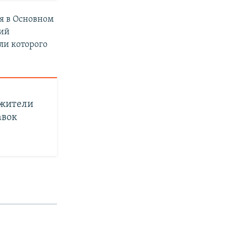
я в Основном
кий
ли которого
 жители
авок