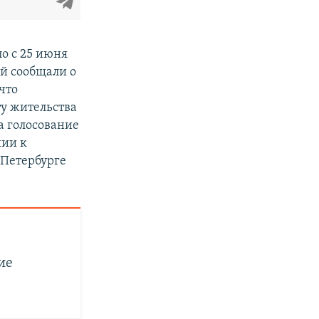
о с 25 июня
ий сообщали о
что
ту жительства
а голосование
нии к
 Петербурге
ие