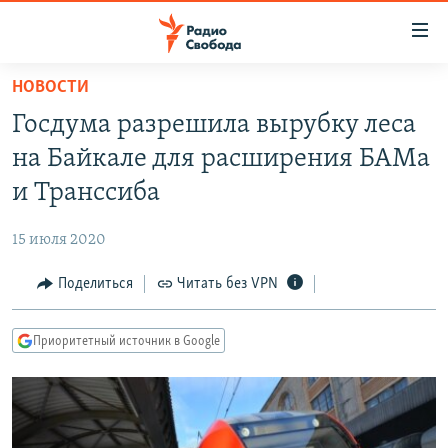
Ссылки
для
упрощенного
НОВОСТИ
ПРОГРАММЫ
доступа
Госдума разрешила вырубку леса
ПОДКАСТЫ
Вернуться
на Байкале для расширения БАМа
к
АВТОРСКИЕ ПРОЕКТЫ
и Транссиба
основному
ЦИТАТЫ СВОБОДЫ
содержанию
15 июля 2020
Вернутся
МНЕНИЯ
к
Поделиться
Читать без VPN
КУЛЬТУРА
главной
навигации
IDEL.РЕАЛИИ
Приоритетный источник в Google
Вернутся
КАВКАЗ.РЕАЛИИ
к
СЕВЕР.РЕАЛИИ
поиску
СИБИРЬ.РЕАЛИИ