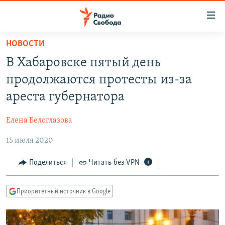
Ссылки
для
упрощенного
НОВОСТИ
ПРОГРАММЫ
доступа
В Хабаровске пятый день
ПОДКАСТЫ
Вернуться
продолжаются протесты из-за
к
АВТОРСКИЕ ПРОЕКТЫ
ареста губернатора
основному
ЦИТАТЫ СВОБОДЫ
содержанию
Елена Белоглазова
Вернутся
МНЕНИЯ
к
15 июля 2020
КУЛЬТУРА
главной
навигации
IDEL.РЕАЛИИ
Поделиться
Читать без VPN
Вернутся
КАВКАЗ.РЕАЛИИ
к
Приоритетный источник в Google
СЕВЕР.РЕАЛИИ
поиску
СИБИРЬ.РЕАЛИИ