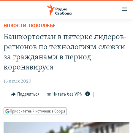
Ссылки
для
упрощенного
НОВОСТИ. ПОВОЛЖЬЕ
ПРОГРАММЫ
доступа
Башкортостан в пятерке лидеров-
ПОДКАСТЫ
Вернуться
регионов по технологиям слежки
к
АВТОРСКИЕ ПРОЕКТЫ
за гражданами в период
основному
ЦИТАТЫ СВОБОДЫ
содержанию
коронавируса
Вернутся
МНЕНИЯ
к
16 июля 2020
КУЛЬТУРА
главной
Поделиться
Читать без VPN
навигации
IDEL.РЕАЛИИ
Вернутся
КАВКАЗ.РЕАЛИИ
к
Приоритетный источник в Google
СЕВЕР.РЕАЛИИ
поиску
СИБИРЬ.РЕАЛИИ