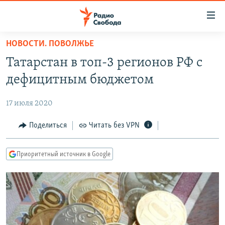
Ссылки
для
упрощенного
НОВОСТИ. ПОВОЛЖЬЕ
ПРОГРАММЫ
доступа
Татарстан в топ-3 регионов РФ с
ПОДКАСТЫ
Вернуться
дефицитным бюджетом
к
АВТОРСКИЕ ПРОЕКТЫ
основному
17 июля 2020
ЦИТАТЫ СВОБОДЫ
содержанию
Вернутся
МНЕНИЯ
Поделиться
Читать без VPN
к
КУЛЬТУРА
главной
Приоритетный источник в Google
навигации
IDEL.РЕАЛИИ
Вернутся
КАВКАЗ.РЕАЛИИ
к
СЕВЕР.РЕАЛИИ
поиску
СИБИРЬ.РЕАЛИИ