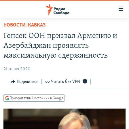
Ссылки
для
упрощенного
НОВОСТИ. КАВКАЗ
ПРОГРАММЫ
доступа
Генсек ООН призвал Армению и
ПОДКАСТЫ
Вернуться
Азербайджан проявлять
к
АВТОРСКИЕ ПРОЕКТЫ
максимальную сдержанность
основному
ЦИТАТЫ СВОБОДЫ
содержанию
21 июля 2020
Вернутся
МНЕНИЯ
к
Поделиться
Читать без VPN
КУЛЬТУРА
главной
навигации
IDEL.РЕАЛИИ
Приоритетный источник в Google
Вернутся
КАВКАЗ.РЕАЛИИ
к
СЕВЕР.РЕАЛИИ
поиску
СИБИРЬ.РЕАЛИИ