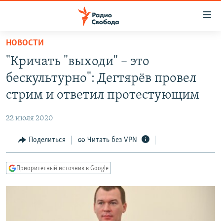
Ссылки
для
упрощенного
НОВОСТИ
ПРОГРАММЫ
доступа
"Кричать "выходи" – это
ПОДКАСТЫ
Вернуться
бескультурно": Дегтярёв провел
к
АВТОРСКИЕ ПРОЕКТЫ
стрим и ответил протестующим
основному
ЦИТАТЫ СВОБОДЫ
содержанию
22 июля 2020
Вернутся
МНЕНИЯ
к
Поделиться
Читать без VPN
КУЛЬТУРА
главной
навигации
IDEL.РЕАЛИИ
Приоритетный источник в Google
Вернутся
КАВКАЗ.РЕАЛИИ
к
СЕВЕР.РЕАЛИИ
поиску
СИБИРЬ.РЕАЛИИ