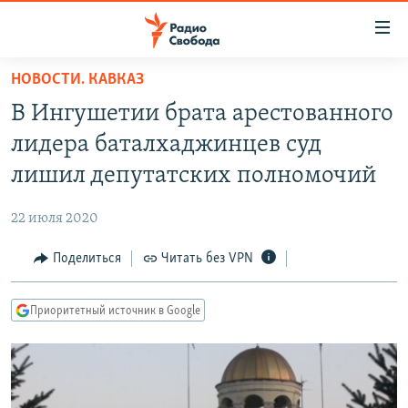
Ссылки
для
упрощенного
НОВОСТИ. КАВКАЗ
ПРОГРАММЫ
доступа
В Ингушетии брата арестованного
ПОДКАСТЫ
Вернуться
лидера баталхаджинцев суд
к
АВТОРСКИЕ ПРОЕКТЫ
лишил депутатских полномочий
основному
ЦИТАТЫ СВОБОДЫ
содержанию
22 июля 2020
Вернутся
МНЕНИЯ
к
Поделиться
Читать без VPN
КУЛЬТУРА
главной
навигации
IDEL.РЕАЛИИ
Приоритетный источник в Google
Вернутся
КАВКАЗ.РЕАЛИИ
к
СЕВЕР.РЕАЛИИ
поиску
СИБИРЬ.РЕАЛИИ