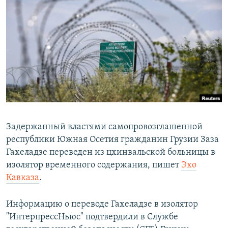
РАСПИСАНИЕ ВЕЩАНИЯ
ПОДПИШИТЕСЬ НА РАССЫЛКУ
СОЦИАЛЬНЫЕ СЕТИ
Все сайты РСЕ/РС
Задержанный властями самопровозглашенной
республики Южная Осетия гражданин Грузии Заза
Гахеладзе переведен из цхинвальской больницы в
изолятор временного содержания, пишет
Эхо
Кавказа
.
Информацию о переводе Гахеладзе в изолятор
"ИнтерпрессНьюс" подтвердили в Службе