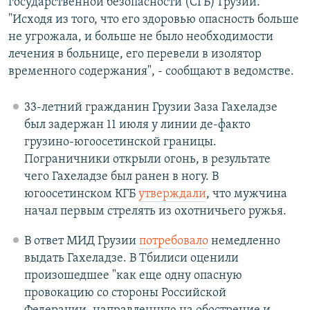
государственной безопасности (СГБ) Грузии.
"Исходя из того, что его здоровью опасность больше
не угрожала, и больше не было необходимости
лечения в больнице, его перевели в изолятор
временного содержания", - сообщают в ведомстве.
33-летний гражданин Грузии Заза Гахеладзе
был задержан 11 июля у линии де-факто
грузино-югоосетинской границы.
Пограничники открыли огонь, в результате
чего Гахеладзе был ранен в ногу. В
югоосетинском КГБ
утверждали
, что мужчина
начал первым стрелять из охотничьего ружья.
В ответ МИД Грузии
потребовало
немедленно
выдать Гахеладзе. В Тбилиси оценили
произошедшее "как еще одну опасную
провокацию со стороны Российской