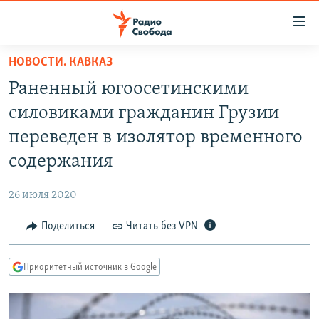
Ссылки
для
упрощенного
НОВОСТИ. КАВКАЗ
ПРОГРАММЫ
доступа
Раненный югоосетинскими
ПОДКАСТЫ
Вернуться
силовиками гражданин Грузии
к
АВТОРСКИЕ ПРОЕКТЫ
переведен в изолятор временного
основному
ЦИТАТЫ СВОБОДЫ
содержанию
содержания
Вернутся
МНЕНИЯ
к
26 июля 2020
КУЛЬТУРА
главной
Поделиться
Читать без VPN
навигации
IDEL.РЕАЛИИ
Вернутся
КАВКАЗ.РЕАЛИИ
к
Приоритетный источник в Google
СЕВЕР.РЕАЛИИ
поиску
СИБИРЬ.РЕАЛИИ