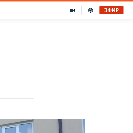
ЭФИР
с