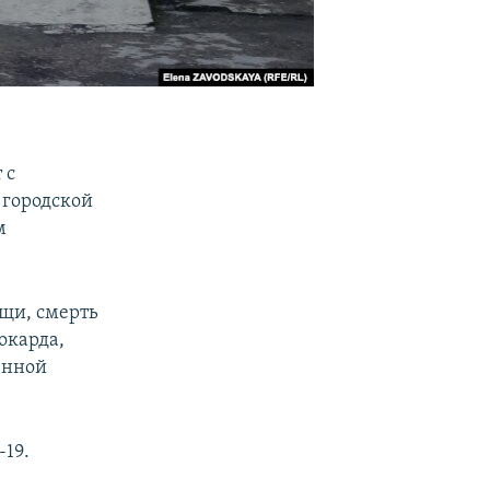
 с
 городской
м
щи, смерть
окарда,
енной
-19.