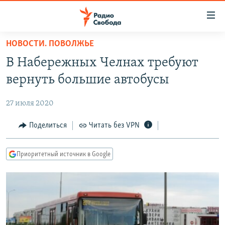
Ссылки
для
упрощенного
НОВОСТИ. ПОВОЛЖЬЕ
ПРОГРАММЫ
доступа
В Набережных Челнах требуют
ПОДКАСТЫ
Вернуться
вернуть большие автобусы
к
АВТОРСКИЕ ПРОЕКТЫ
основному
27 июля 2020
ЦИТАТЫ СВОБОДЫ
содержанию
Вернутся
МНЕНИЯ
Поделиться
Читать без VPN
к
КУЛЬТУРА
главной
Приоритетный источник в Google
навигации
IDEL.РЕАЛИИ
Вернутся
КАВКАЗ.РЕАЛИИ
к
СЕВЕР.РЕАЛИИ
поиску
СИБИРЬ.РЕАЛИИ