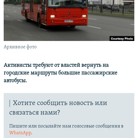
РАСПИСАНИЕ ВЕЩАНИЯ
ПОДПИШИТЕСЬ НА РАССЫЛКУ
СОЦИАЛЬНЫЕ СЕТИ
Архивное фото
Активисты требуют от властей вернуть на
городские маршруты большие пассажирские
Все сайты РСЕ/РС
автобусы.
Хотите сообщить новость или
связаться нами?
Пишите или посылайте нам голосовые сообщения в
WhatsApp
.