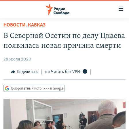
Ссылки
для
упрощенного
НОВОСТИ. КАВКАЗ
ПРОГРАММЫ
доступа
В Северной Осетии по делу Цкаева
ПОДКАСТЫ
Вернуться
появилась новая причина смерти
к
АВТОРСКИЕ ПРОЕКТЫ
основному
28 июля 2020
ЦИТАТЫ СВОБОДЫ
содержанию
Вернутся
МНЕНИЯ
Поделиться
Читать без VPN
к
КУЛЬТУРА
главной
Приоритетный источник в Google
навигации
IDEL.РЕАЛИИ
Вернутся
КАВКАЗ.РЕАЛИИ
к
СЕВЕР.РЕАЛИИ
поиску
СИБИРЬ.РЕАЛИИ