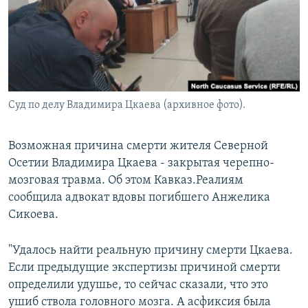
РАСПИСАНИЕ ВЕЩАНИЯ
ПОДПИШИТЕСЬ НА РАССЫЛКУ
СОЦИАЛЬНЫЕ СЕТИ
Суд по делу Владимира Цкаева (архивное фото).
Возможная причина смерти жителя Северной
Осетии Владимира Цкаева - закрытая черепно-
Все сайты РСЕ/РС
мозговая травма. Об этом Кавказ.Реалиям
сообщила адвокат вдовы погибшего Анжелика
Сикоева.
"Удалось найти реальную причину смерти Цкаева.
Если предыдущие экспертизы причиной смерти
определили удушье, то сейчас сказали, что это
ушиб ствола головного мозга. А асфиксия была