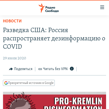
Ссылки
для
упрощенного
НОВОСТИ
ПРОГРАММЫ
доступа
Разведка США: Россия
ПОДКАСТЫ
Вернуться
распространяет дезинформацию о
к
АВТОРСКИЕ ПРОЕКТЫ
COVID
основному
ЦИТАТЫ СВОБОДЫ
содержанию
29 июля 2020
Вернутся
МНЕНИЯ
к
Поделиться
Читать без VPN
КУЛЬТУРА
главной
навигации
IDEL.РЕАЛИИ
Приоритетный источник в Google
Вернутся
КАВКАЗ.РЕАЛИИ
к
СЕВЕР.РЕАЛИИ
поиску
СИБИРЬ.РЕАЛИИ