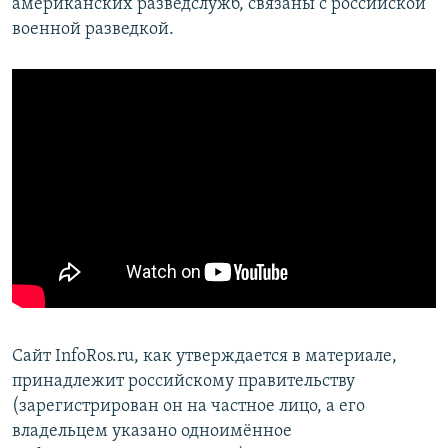
американских разведслужб, связаны с российской
военной разведкой.
Сайт InfoRos.ru, как утверждается в материале,
принадлежит российскому правительству
(зарегистрирован он на частное лицо, а его
владельцем указано одноимённое