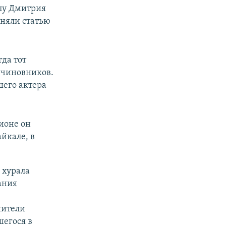
елу Дмитрия
еняли статью
гда тот
 чиновников.
шего актера
ионе он
йкале, в
 хурала
ания
жители
шегося в