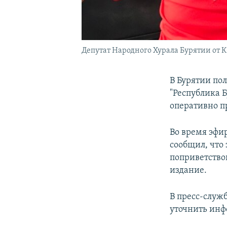
Депутат Народного Хурала Бурятии от К
В Бурятии по
"Республика 
оперативно п
Во время эфи
сообщил, что
поприветствов
издание.
В пресс-служ
уточнить инф