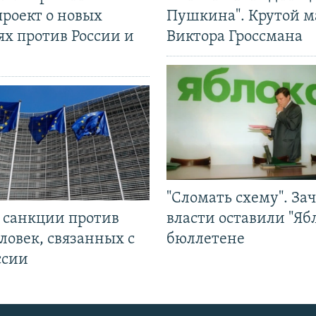
проект о новых
Пушкина". Крутой 
ях против России и
Виктора Гроссмана
"Сломать схему". За
л санкции против
власти оставили "Ябл
ловек, связанных с
бюллетене
ссии