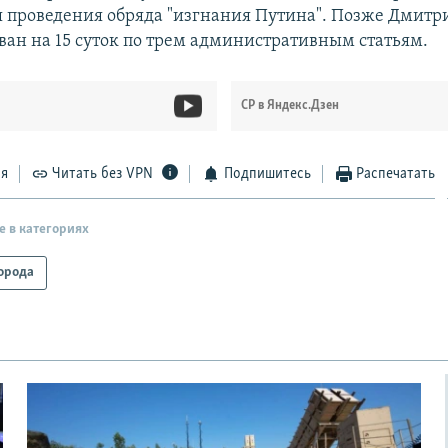
я проведения обряда "изгнания Путина". Позже Дмитр
ван на 15 суток по трем административным статьям.
СР в Яндекс.Дзен
ся
Читать без VPN
Подпишитесь
Распечатать
е в категориях
орода