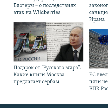
Блогеры – о последствиях
законо
атак на Wildberries
санкци
Ирана
Подарок от "Русского мира".
Какие книги Москва
ЕС вве
предлагает сербам
пяти че
ВПК Ро