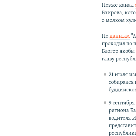
Позже канал
Баирова, кот
о мелком хули
По
данным
"М
проходил по 
Блогер якобы
главу респуб
21 июля из
собирался 
буддийском
9 сентября
региона Б
водителя И
представит
республики