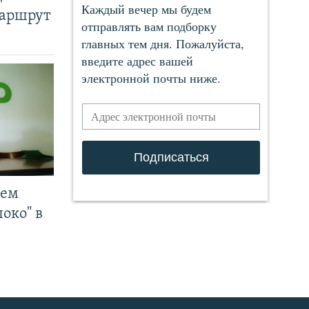
маршрут
чем
око" в