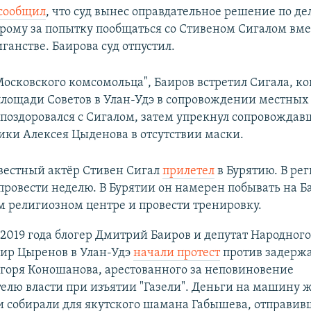
сообщил
, что суд вынес оправдательное решение по д
орому за попытку пообщаться со Стивеном Сигалом вм
ганстве. Баирова суд отпустил.
осковского комсомольца", Баиров встретил Сигала, ко
площади Советов в Улан-Удэ в сопровождении местных
 поздоровался с Сигалом, затем упрекнул сопровождав
лики Алексея Цыденова в отсутствии маски.
вестный актёр Стивен Сигал
прилетел
в Бурятию. В рег
провести неделю. В Бурятии он намерен побывать на Ба
 религиозном центре и провести тренировку.
 2019 года блогер Дмитрий Баиров и депутат Народного
аир Цыренов в Улан-Удэ
начали протест
против задерж
горя Коношанова, арестованного за неповиновение
елю власти при изъятии "Газели". Деньги на машину 
 собирали для якутского шамана Габышева, отправив