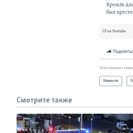
Кремль дл
был аресто
СР на Youtube
Поделить
Этот контент такж
Новости
Г
Смотрите также