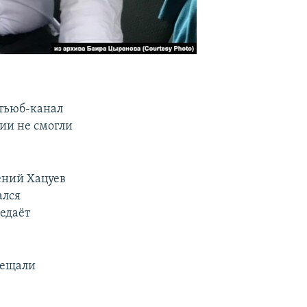
ьюб-канал
лии не смогли
ений Хацуев
ался
редаёт
бещали