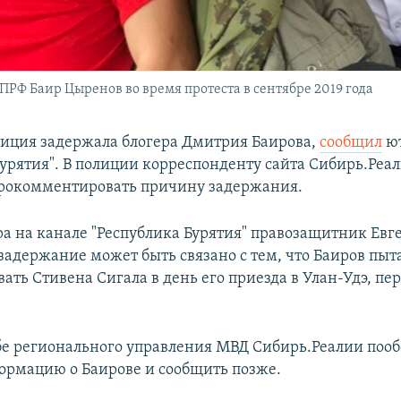
ПРФ Баир Цыренов во время протеста в сентябре 2019 года
лиция задержала блогера Дмитрия Баирова,
сообщил
ют
Бурятия". В полиции корреспонденту сайта Сибирь.Реа
рокомментировать причину задержания.
ра на канале "Республика Бурятия" правозащитник Евг
 задержание может быть связано с тем, что Баиров пыт
ать Стивена Сигала в день его приезда в Улан-Удэ, пе
бе регионального управления МВД Сибирь.Реалии поо
ормацию о Баирове и сообщить позже.