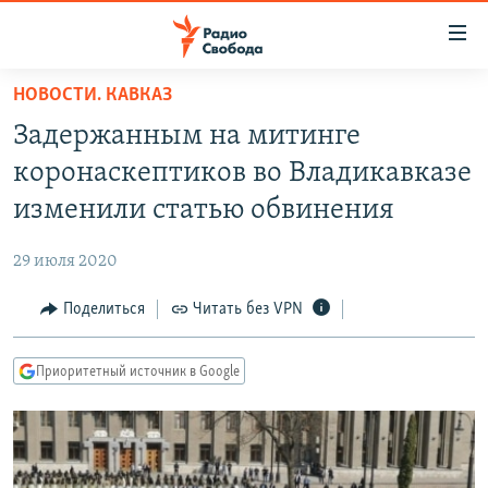
Ссылки
для
упрощенного
НОВОСТИ. КАВКАЗ
ПРОГРАММЫ
доступа
Задержанным на митинге
ПОДКАСТЫ
Вернуться
коронаскептиков во Владикавказе
к
АВТОРСКИЕ ПРОЕКТЫ
изменили статью обвинения
основному
ЦИТАТЫ СВОБОДЫ
содержанию
29 июля 2020
Вернутся
МНЕНИЯ
к
Поделиться
Читать без VPN
КУЛЬТУРА
главной
навигации
IDEL.РЕАЛИИ
Приоритетный источник в Google
Вернутся
КАВКАЗ.РЕАЛИИ
к
СЕВЕР.РЕАЛИИ
поиску
СИБИРЬ.РЕАЛИИ