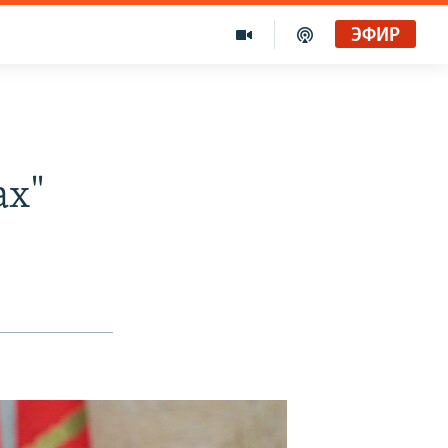
ЭФИР
ах"