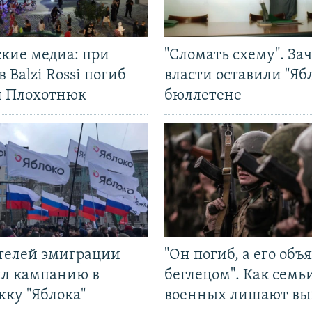
ские медиа: при
"Сломать схему". За
в Balzi Rossi погиб
власти оставили "Ябл
л Плохотнюк
бюллетене
ятелей эмиграции
"Он погиб, а его объ
ил кампанию в
беглецом". Как семь
жку "Яблока"
военных лишают вы