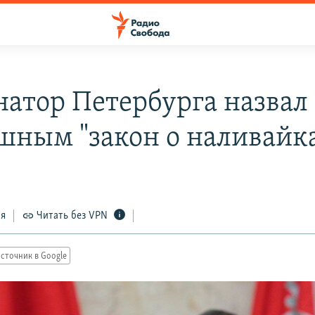
натор Петербурга назвал
шным "закон о наливайк
ся
Читать без VPN
сточник в Google