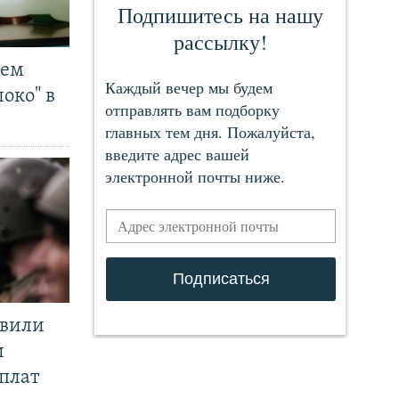
чем
око" в
явили
и
плат