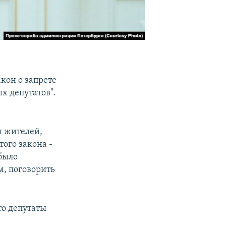
кон о запрете
х депутатов".
ы жителей,
того закона -
 было
м, поговорить
то депутаты