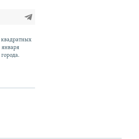
0 квадратных
1 января
 города.