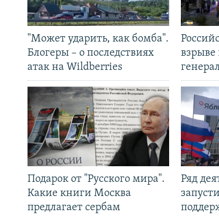
"Может ударить, как бомба".
Россий
Блогеры – о последствиях
взрыве 
атак на Wildberries
генера
Подарок от "Русского мира".
Ряд де
Какие книги Москва
запуст
предлагает сербам
поддер