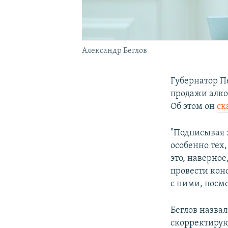
Александр Беглов
Губернатор П
продажи алко
Об этом он
ск
"Подписывая 
особенно тех,
это, наверно
провести кон
с ними, посмо
Беглов назва
скорректирую