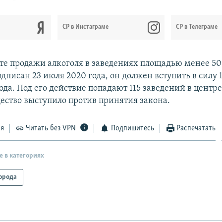
CР в Инстаграме
СР в Телеграме
ете продажи алкоголя в заведениях площадью менее 5
дписан 23 июля 2020 года, он должен вступить в силу 
да. Под его действие попадают 115 заведений в центре
ество выступило против принятия закона.
ся
Читать без VPN
Подпишитесь
Распечатать
е в категориях
орода