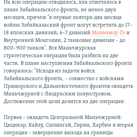
На всю операцию отводилось, как отмечалось в
плане Забайкальского фронта, не менее двух
месяцев, причем "в первые полтора-два месяца
войны Забайкальский фронт могут встретить до 17–
18 японских дивизий, 6–7 дивизий
Маньчжоу-Го
и
Внутренней Монголии, 2 танковые дивизии – до
800–900 танков". Вся Маньчжурская
стратегическая операция была разбита на две
части. В плане наступления Забайкальского фронта
говорилось: "Исходя из задачи войск
Забайкальского фронта, – совместно с войсками
Приморского и Дальневосточного фронтов овладеть
Маньчжурией с Ляодунским полуостровом.
Достижение этой цели делится на две операции:
Первая – овладеть Центральной Маньчжурией:
Цицикар, Кайлу, Сыпингай, Гирин, Харбин и вторая
операция – завершение выхода на границы