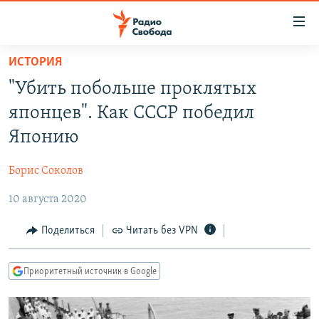
Ссылки
для
упрощенного
ИСТОРИЯ
ПРОГРАММЫ
доступа
"Убить побольше проклятых
ПОДКАСТЫ
Вернуться
японцев". Как СССР победил
к
АВТОРСКИЕ ПРОЕКТЫ
Японию
основному
ЦИТАТЫ СВОБОДЫ
содержанию
Борис Соколов
Вернутся
МНЕНИЯ
к
10 августа 2020
КУЛЬТУРА
главной
навигации
IDEL.РЕАЛИИ
Поделиться
Читать без VPN
Вернутся
КАВКАЗ.РЕАЛИИ
к
Приоритетный источник в Google
СЕВЕР.РЕАЛИИ
поиску
СИБИРЬ.РЕАЛИИ