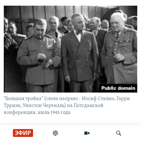
"Большая тройка" (слева направо - Иосиф Сталин, Гарри
Трумэн, Уинстон Черчилль) на Потсдамской
конференции, июль 1945 года
Несмотря на капитуляцию, объявленную японским
ЭФИР
императором 15 августа 1945 года, Красная армия