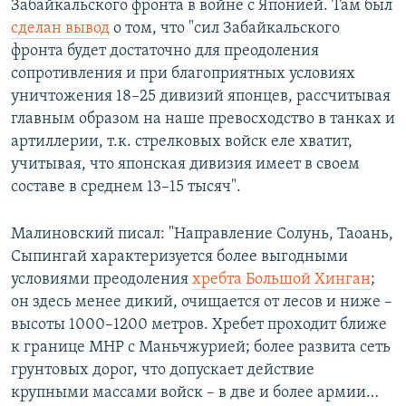
Забайкальского фронта в войне с Японией. Там был
сделан вывод
о том, что "сил Забайкальского
фронта будет достаточно для преодоления
сопротивления и при благоприятных условиях
уничтожения 18–25 дивизий японцев, рассчитывая
главным образом на наше превосходство в танках и
артиллерии, т.к. стрелковых войск еле хватит,
учитывая, что японская дивизия имеет в своем
составе в среднем 13–15 тысяч".
Малиновский писал: "Направление Солунь, Таоань,
Сыпингай характеризуется более выгодными
условиями преодоления
хребта Большой Хинган
;
он здесь менее дикий, очищается от лесов и ниже –
высоты 1000–1200 метров. Хребет проходит ближе
к границе МНР с Маньчжурией; более развита сеть
грунтовых дорог, что допускает действие
крупными массами войск – в две и более армии…