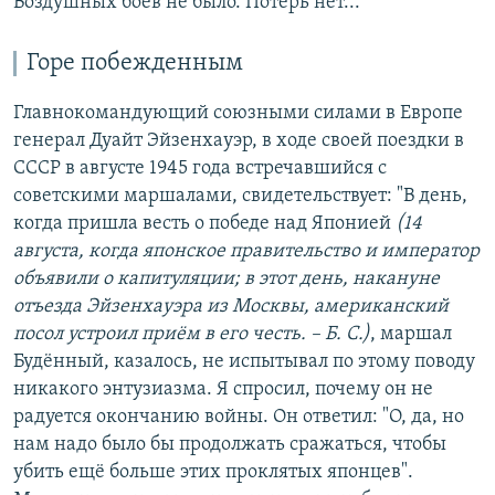
Воздушных боев не было. Потерь нет... "
Горе побежденным
Главнокомандующий союзными силами в Европе
генерал Дуайт Эйзенхауэр, в ходе своей поездки в
СССР в августе 1945 года встречавшийся с
советскими маршалами, свидетельствует: "В день,
когда пришла весть о победе над Японией
(14
августа, когда японское правительство и император
объявили о капитуляции; в этот день, накануне
отъезда Эйзенхауэра из Москвы, американский
посол устроил приём в его честь. – Б. С.)
, маршал
Будённый, казалось, не испытывал по этому поводу
никакого энтузиазма. Я спросил, почему он не
радуется окончанию войны. Он ответил: "О, да, но
нам надо было бы продолжать сражаться, чтобы
убить ещё больше этих проклятых японцев".