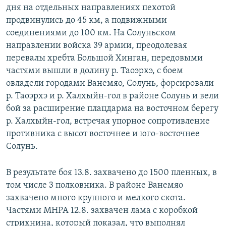
дня на отдельных направлениях пехотой
продвинулись до 45 км, а подвижными
соединениями до 100 км. На Солуньском
направлении войска 39 армии, преодолевая
перевалы хребта Большой Хинган, передовыми
частями вышли в долину р. Таоэрхэ, с боем
овладели городами Ванемяо, Солунь, форсировали
р. Таоэрхэ и р. Халхыйн-гол в районе Солунь и вели
бой за расширение плацдарма на восточном берегу
р. Халхыйн-гол, встречая упорное сопротивление
противника с высот восточнее и юго-восточнее
Солунь.
В результате боя 13.8. захвачено до 1500 пленных, в
том числе 3 полковника. В районе Ванемяо
захвачено много крупного и мелкого скота.
Частями МНРА 12.8. захвачен лама с коробкой
стрихнина, который показал, что выполнял