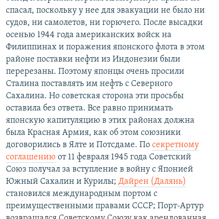
спасал, поскольку у нее для эвакуации не было ни
судов, ни самолетов, ни горючего. После высадки
осенью 1944 года американских войск на
Филиппинах и поражения японского флота в этом
районе поставки нефти из Индонезии были
перерезаны. Поэтому японцы очень просили
Сталина поставлять им нефть с Северного
Сахалина. Но советская сторона эти просьбы
оставила без ответа. Все равно принимать
японскую капитуляцию в этих районах должна
была Красная Армия, как об этом союзники
договорились в Ялте и Потсдаме. По
секретному
соглашению
от 11 февраля 1945 года Советский
Союз получал за вступление в войну с Японией
Южный Сахалин и Курилы;
Дайрен (Далянь)
становился международным портом с
преимущественными правами СССР; Порт-Артур
возвращался Советскому Союзу как арендованная