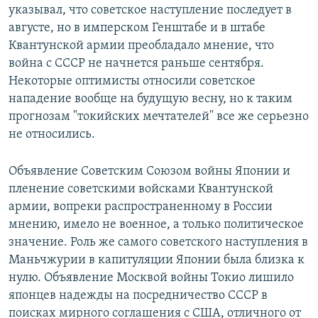
указывал, что советское наступление последует в
августе, но в имперском Генштабе и в штабе
Квантунской армии преобладало мнение, что
война с СССР не начнется раньше сентября.
Некоторые оптимисты относили советское
нападение вообще на будущую весну, но к таким
прогнозам "токийских мечтателей" все же серьезно
не относились.
Объявление Советским Союзом войны Японии и
пленение советскими войсками Квантунской
армии, вопреки распространенному в России
мнению, имело не военное, а только политическое
значение. Роль же самого советского наступления в
Маньчжурии в капитуляции Японии была близка к
нулю. Объявление Москвой войны Токио лишило
японцев надежды на посредничество СССР в
поисках мирного соглашения с США, отличного от