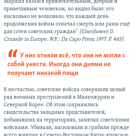
Маршал казался привлекательным, добрым и
приветливым человеком, но видно было: его
нисколько не волновало, что каждый день
продолжения войны означал смерть или раны ещё
для сотен советских граждан"
(
Eisenhower
D
.
Crusade
in
Europe
.
N.Y.: Da Capo Press, 1977. P
. 465)
.
У них отняли всё, что они не могли с
собой унести. Иногда они днями не
получают никакой пищи
К несчастью, советские войска совершили целый
ряд военных преступлений в Маньчжурии и
Северной Корее. Об этом сохранились
свидетельства западных представителей,
побывавших на территориях, занятых советскими
войсками. Убивали, насиловали и грабили прежде
всего жившее в Северо-Восточном Китае японское