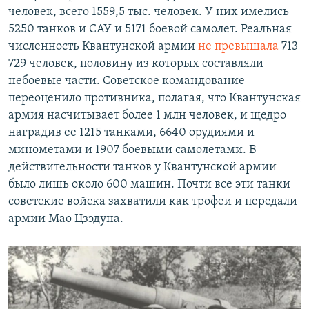
человек, всего 1559,5 тыс. человек. У них имелись
5250 танков и САУ и 5171 боевой самолет. Реальная
численность Квантунской армии
не превышала
713
729 человек, половину из которых составляли
небоевые части. Советское командование
переоценило противника, полагая, что Квантунская
армия насчитывает более 1 млн человек, и щедро
наградив ее 1215 танками, 6640 орудиями и
минометами и 1907 боевыми самолетами. В
действительности танков у Квантунской армии
было лишь около 600 машин. Почти все эти танки
советские войска захватили как трофеи и передали
армии Мао Цзэдуна.