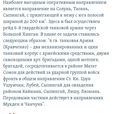
Наиболее выгодным оперативным направлением
является направление на Солунь, Таоань,
Сыпингай, с прилегающей к нему с юга полосой
шириной до 200 км". Здесь и был осуществлен
рейд 6-й гвардейской танковой армии через
Большой Хинган. В плане ее задачи ставились
следующим образом: "6 гв. танковая Армия
(Кравченко) – два механизированных и один
танковый корпус с армейскими средствами, двумя
самоходными арт. бригадами, одной мотопех.
бригадой, сосредотачивается в районе Матат
Сомон для действий за ударной группой войск
фронта в общем направлении Ст. Кн. Цзун
Уцзумчин, Лубей, Сыпингай для овладения
районом Кайюань, Сыпингай, Лишу, Ляоюань.
Передовыми частями действует в направлениях
Мукден и Чанчунь".