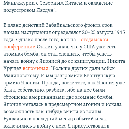
Маньчжурии с Северным Китаем и овладение
полуостровом Ляодун".
В плане действий Забайкальского фронта срок
начала наступления определялся 20–25 августа 1945
года. Однако после того, как на
Потсдамской
конференции
Сталин узнал, что у США уже есть
атомная бомба, он стал спешить, чтобы успеть
начать войну с Японией до ее капитуляции. Никита
Хрущев
вспоминал
: "Больше других дали войск
Малиновскому. И мы разгромили Квантунскую
армию Японии. Правда, после того, как Япония уже
была, собственно, разбита, ибо на нее были
сброшены американцами две атомные бомбы.
Япония металась в предсмертной агонии и искала
возможность как-нибудь выйти из войны.
Буквально в последний месяц событий и мы
включились в войну с нею. Я присутствовал в