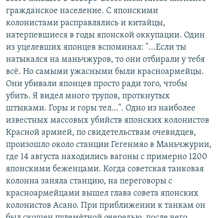
гражданское население. С японскими
колонистами расправлялись и китайцы,
натерпевшиеся в годы японской оккупации. Один
из уцелевших японцев вспоминал: "...Если ты
натыкался на маньчжуров, то они отбирали у тебя
всё. Но самыми ужасными были красноармейцы.
Они убивали японцев просто ради того, чтобы
убить. Я видел много трупов, проткнутых
штыками. Горы и горы тел…". Одно из наиболее
известных массовых убийств японских колонистов
Красной армией, по свидетельствам очевидцев,
произошло около станции Гегенмяо в Маньчжурии,
где 14 августа находились вагоны с примерно 1200
японскими беженцами. Когда советская танковая
колонна заняла станцию, на переговоры с
красноармейцами вышел глава совета японских
колонистов Асано. При приближении к танкам он
был скошен пулемётной очередью, после чего