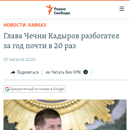
Ссылки
для
упрощенного
НОВОСТИ. КАВКАЗ
ПРОГРАММЫ
доступа
Глава Чечни Кадыров разбогател
ПОДКАСТЫ
Вернуться
за год почти в 20 раз
к
АВТОРСКИЕ ПРОЕКТЫ
основному
07 августа 2020
ЦИТАТЫ СВОБОДЫ
содержанию
Вернутся
МНЕНИЯ
Поделиться
Читать без VPN
к
КУЛЬТУРА
главной
Приоритетный источник в Google
навигации
IDEL.РЕАЛИИ
Вернутся
КАВКАЗ.РЕАЛИИ
к
СЕВЕР.РЕАЛИИ
поиску
СИБИРЬ.РЕАЛИИ