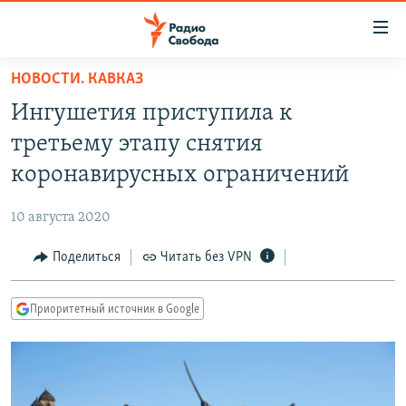
Ссылки
для
упрощенного
НОВОСТИ. КАВКАЗ
ПРОГРАММЫ
доступа
Ингушетия приступила к
ПОДКАСТЫ
Вернуться
третьему этапу снятия
к
АВТОРСКИЕ ПРОЕКТЫ
коронавирусных ограничений
основному
ЦИТАТЫ СВОБОДЫ
содержанию
10 августа 2020
Вернутся
МНЕНИЯ
к
Поделиться
Читать без VPN
КУЛЬТУРА
главной
навигации
IDEL.РЕАЛИИ
Приоритетный источник в Google
Вернутся
КАВКАЗ.РЕАЛИИ
к
СЕВЕР.РЕАЛИИ
поиску
СИБИРЬ.РЕАЛИИ