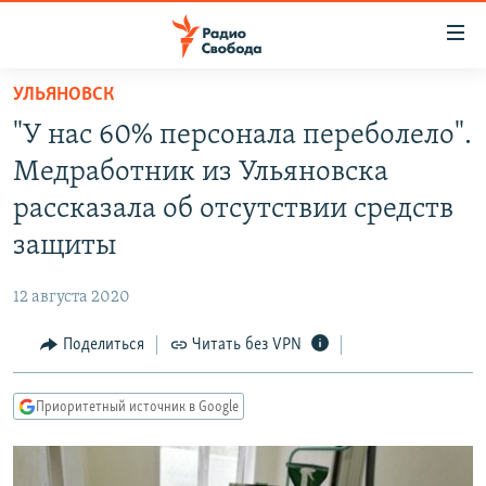
Ссылки
для
упрощенного
УЛЬЯНОВСК
ПРОГРАММЫ
доступа
"У нас 60% персонала переболело".
ПОДКАСТЫ
Вернуться
Медработник из Ульяновска
к
АВТОРСКИЕ ПРОЕКТЫ
рассказала об отсутствии средств
основному
ЦИТАТЫ СВОБОДЫ
содержанию
защиты
Вернутся
МНЕНИЯ
к
12 августа 2020
КУЛЬТУРА
главной
Поделиться
Читать без VPN
навигации
IDEL.РЕАЛИИ
Вернутся
КАВКАЗ.РЕАЛИИ
к
Приоритетный источник в Google
СЕВЕР.РЕАЛИИ
поиску
СИБИРЬ.РЕАЛИИ