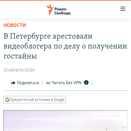
Ссылки
для
упрощенного
НОВОСТИ
ПРОГРАММЫ
доступа
В Петербурге арестовали
ПОДКАСТЫ
Вернуться
видеоблогера по делу о получении
к
АВТОРСКИЕ ПРОЕКТЫ
гостайны
основному
ЦИТАТЫ СВОБОДЫ
содержанию
12 августа 2020
Вернутся
МНЕНИЯ
к
Поделиться
Читать без VPN
КУЛЬТУРА
главной
навигации
IDEL.РЕАЛИИ
Приоритетный источник в Google
Вернутся
КАВКАЗ.РЕАЛИИ
к
СЕВЕР.РЕАЛИИ
поиску
СИБИРЬ.РЕАЛИИ