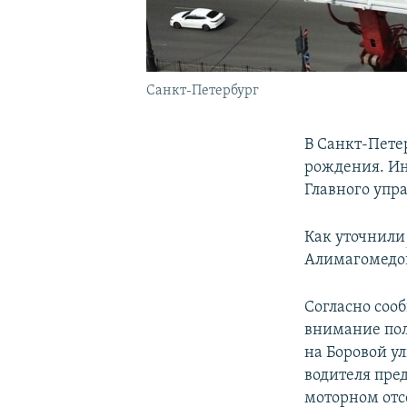
Санкт-Петербург
В Санкт-Пете
рождения. Ин
Главного упр
Как уточнили
Алимагомедо
Согласно соо
внимание пол
на Боровой у
водителя пре
моторном отс