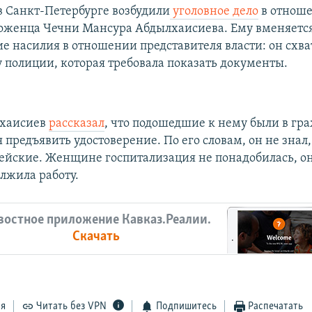
 Санкт-Петербурге возбудили
уголовное дело
в отноше
роженца Чечни Мансура Абдылхаисиева. Ему вменяетс
 насилия в отношении представителя власти: он схват
 полиции, которая требовала показать документы.
хаисиев
рассказал
, что подошедшие к нему были в гр
я предъявить удостоверение. По его словам, он не знал,
йские. Женщине госпитализация не понадобилась, она
лжила работу.
востное приложение Кавказ.Реалии.
Скачать
ся
Читать без VPN
Подпишитесь
Распечатать