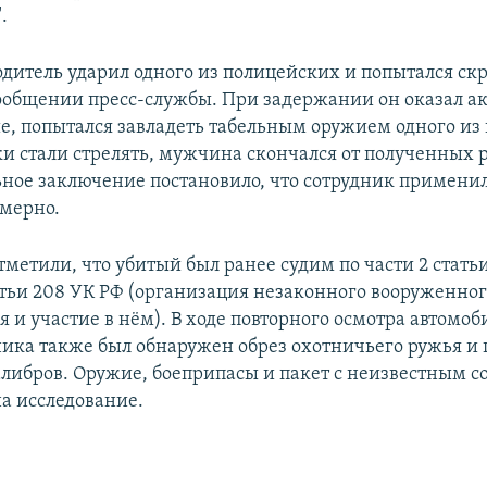
.
одитель ударил одного из полицейских и попытался ск
сообщении пресс-службы. При задержании он оказал а
е, попытался завладеть табельным оружием одного из
ки стали стрелять, мужчина скончался от полученных 
ное заключение постановило, что сотрудник применил
мерно.
тметили, что убитый был ранее судим по части 2 стать
татьи 208 УК РФ (организация незаконного вооруженно
 и участие в нём). В ходе повторного осмотра автомоб
ка также был обнаружен обрез охотничьего ружья и
либров. Оружие, боеприпасы и пакет с неизвестным
а исследование.