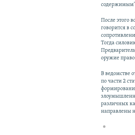
содержимым"
После этого в
говорится в 
сопротивлени
Тогда силови
Предваритель
оружие право
В ведомстве о
по части 2 с
формирования
злоумышленни
различных ка
направлены н