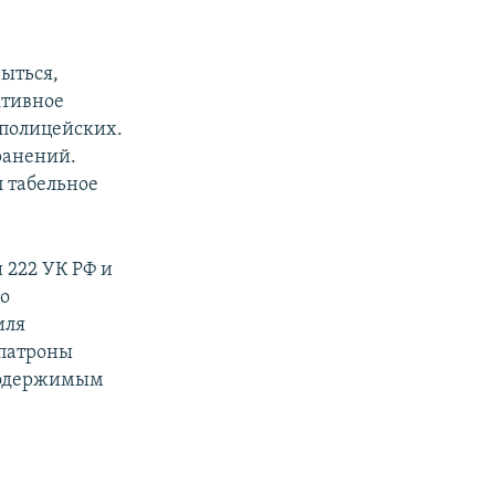
рыться,
ктивное
 полицейских.
ранений.
 табельное
и 222 УК РФ и
го
иля
 патроны
 содержимым