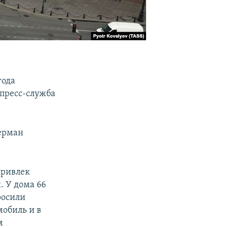
года
пресс-служба
Терман
привлек
. У дома 66
росили
мобиль и в
м