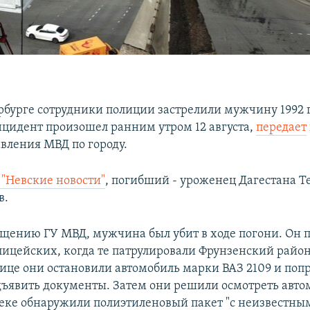
рбурге сотрудники полиции застрелили мужчину 1992 
цидент произошел ранним утром 12 августа,
передает
авления МВД по городу.
"Невские новости"
, погибший - уроженец Дагестана 
в.
бщению ГУ МВД, мужчина был убит в ходе погони. Он 
ицейских, когда те патрулировали Фрунзенский район
лице они остановили автомобиль марки ВАЗ 2109 и поп
дъявить документы. Затем они решили осмотреть авто
еке обнаружили полиэтиленовый пакет "с неизвестны