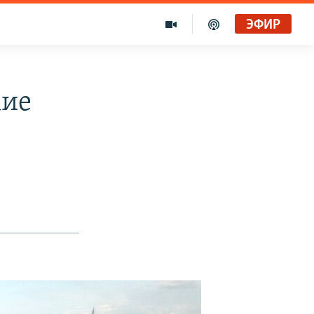
ЭФИР
кие