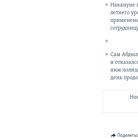
Накануне в
летнего у
применение
сотрудницу
Сам Абдыл
и отказалс
ним полице
день продо
Но
Поделить