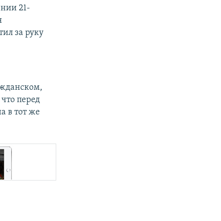
нии 21-
я
ил за руку
ажданском,
 что перед
 в тот же