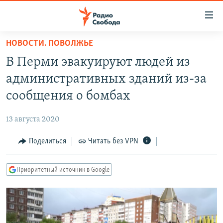
Ссылки
для
упрощенного
НОВОСТИ. ПОВОЛЖЬЕ
ПРОГРАММЫ
доступа
В Перми эвакуируют людей из
ПОДКАСТЫ
Вернуться
административных зданий из-за
к
АВТОРСКИЕ ПРОЕКТЫ
сообщения о бомбах
основному
ЦИТАТЫ СВОБОДЫ
содержанию
13 августа 2020
Вернутся
МНЕНИЯ
к
Поделиться
Читать без VPN
КУЛЬТУРА
главной
навигации
IDEL.РЕАЛИИ
Приоритетный источник в Google
Вернутся
КАВКАЗ.РЕАЛИИ
к
СЕВЕР.РЕАЛИИ
поиску
СИБИРЬ.РЕАЛИИ