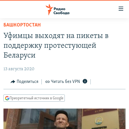
Ссылки
для
упрощенного
БАШКОРТОСТАН
ПРОГРАММЫ
доступа
Уфимцы выходят на пикеты в
ПОДКАСТЫ
Вернуться
поддержку протестующей
к
АВТОРСКИЕ ПРОЕКТЫ
Беларуси
основному
ЦИТАТЫ СВОБОДЫ
содержанию
13 августа 2020
Вернутся
МНЕНИЯ
к
Поделиться
Читать без VPN
КУЛЬТУРА
главной
навигации
IDEL.РЕАЛИИ
Приоритетный источник в Google
Вернутся
КАВКАЗ.РЕАЛИИ
к
СЕВЕР.РЕАЛИИ
поиску
СИБИРЬ.РЕАЛИИ