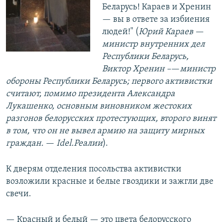
Беларусь! Караев и Хренин
— вы в ответе за избиения
людей!" (
Юрий Караев
—​
министр внутренних дел
Республики Беларусь,
Виктор Хренин –
—​
министр
обороны Республики Беларусь; первого активистки
считают, помимо президента Александра
Лукашенко, основным виновником жестоких
разгонов белорусских протестующих, второго винят
в том, что он не вывел армию на защиту мирных
граждан.
—​
Idel.Реалии
).
К дверям отделения посольства активистки
возложили красные и белые гвоздики и зажгли две
свечи.
— Красный и белый — это цвета белорусского