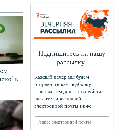
чем
око" в