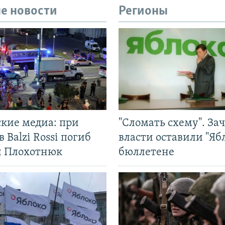
е новости
Регионы
ские медиа: при
"Сломать схему". За
в Balzi Rossi погиб
власти оставили "Ябл
л Плохотнюк
бюллетене