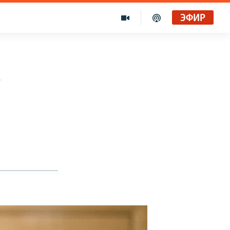
ЭФИР
а