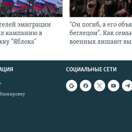
ятелей эмиграции
"Он погиб, а его объ
ил кампанию в
беглецом". Как семь
жку "Яблока"
военных лишают вы
АЦИЯ
СОЦИАЛЬНЫЕ СЕТИ
ь
 блокировку