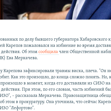
тованных по делу бывшего губернатора Хабаровского к
ей Карепов пожаловался на избиение во время достав
 действия. Об этом
сообщила
член Общественной набл
К) Ева Меркачева.
 у Карепова зафиксировали травмы виска, плеча. "Он н
збит. Как это произошло, до конца сложно понять. Но, 
 произошло в момент, когда его доставляли из СИЗО на
действия. При этом, по его словам, часть избиений бы
ИЗО", – рассказала Меркачева. Правозащитница обещ
б этом в прокуратуру. Она уточнила, что сейчас Кареп
СИЗО "Лефортово".