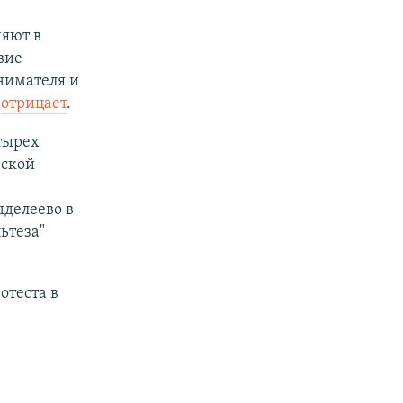
няют в
вие
нимателя и
я
отрицает
.
етырех
вской
делеево в
ьтеза"
отеста в