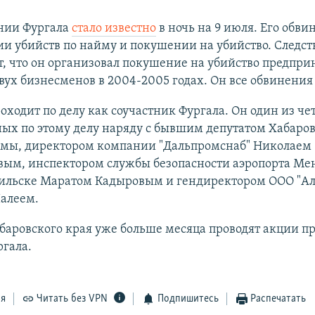
нии Фургала
стало известно
в ночь на 9 июля. Его обви
и убийств по найму и покушении на убийство. Следст
, что он организовал покушение на убийство предпри
вух бизнесменов в 2004-2005 годах. Он все обвинени
оходит по делу как соучастник Фургала. Он один из ч
ых по этому делу наряду с бывшим депутатом Хабаро
умы, директором компании "Дальпромснаб" Николаем
ым, инспектором службы безопасности аэропорта Мен
льске Маратом Кадыровым и гендиректором ООО "Ал
алеем.
аровского края уже больше месяца проводят акции пр
гала.
ся
Читать без VPN
Подпишитесь
Распечатать