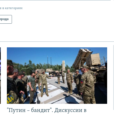
е в категориях
орода
"Путин – бандит". Дискуссии в