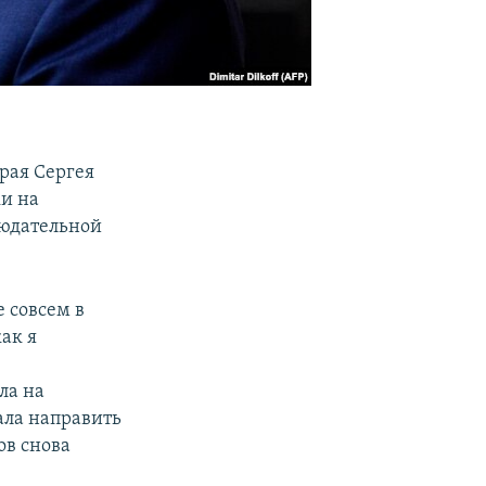
рая Сергея
ки на
юдательной
е совсем в
как я
ла на
ала направить
ов снова