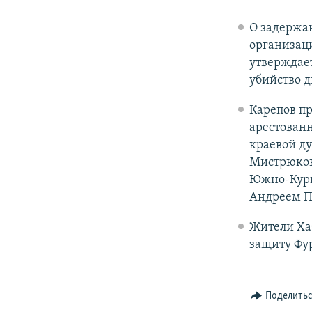
О задержа
организаци
утверждает
убийство д
Карепов пр
арестованн
краевой д
Мистрюков
Южно-Кури
Андреем П
Жители Хаб
защиту Фур
Поделить