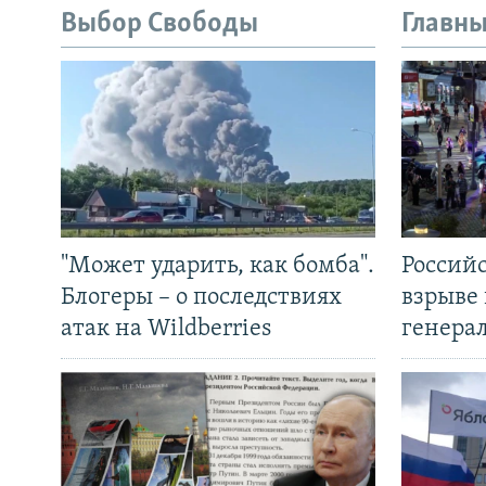
Выбор Свободы
Главны
"Может ударить, как бомба".
Россий
Блогеры – о последствиях
взрыве 
атак на Wildberries
генера