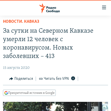
Ссылки
для
упрощенного
НОВОСТИ. КАВКАЗ
ПРОГРАММЫ
доступа
За сутки на Северном Кавказе
ПОДКАСТЫ
Вернуться
умерли 12 человек с
к
АВТОРСКИЕ ПРОЕКТЫ
коронавирусом. Новых
основному
ЦИТАТЫ СВОБОДЫ
содержанию
заболевших – 413
Вернутся
МНЕНИЯ
к
15 августа 2020
КУЛЬТУРА
главной
Поделиться
Читать без VPN
навигации
IDEL.РЕАЛИИ
Вернутся
КАВКАЗ.РЕАЛИИ
к
Приоритетный источник в Google
СЕВЕР.РЕАЛИИ
поиску
СИБИРЬ.РЕАЛИИ