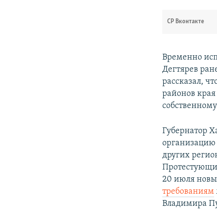
СР Вконтакте
Временно исп
Дегтярев ране
рассказал, ч
районов края
собственном
Губернатор Х
организацию 
других регио
Протестующие
20 июля новы
требованиям
Владимира П