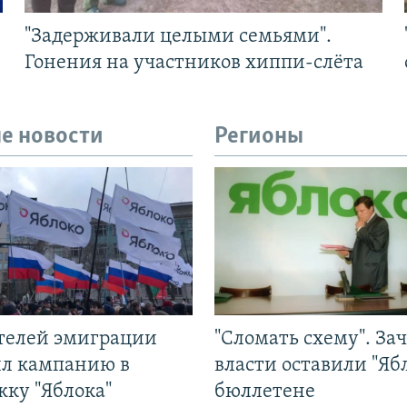
"Задерживали целыми семьями".
Гонения на участников хиппи-слёта
е новости
Регионы
ятелей эмиграции
"Сломать схему". За
ил кампанию в
власти оставили "Ябл
жку "Яблока"
бюллетене