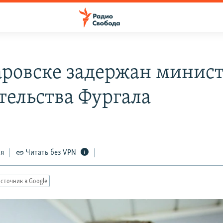
аровске задержан минист
тельства Фургала
ся
Читать без VPN
сточник в Google