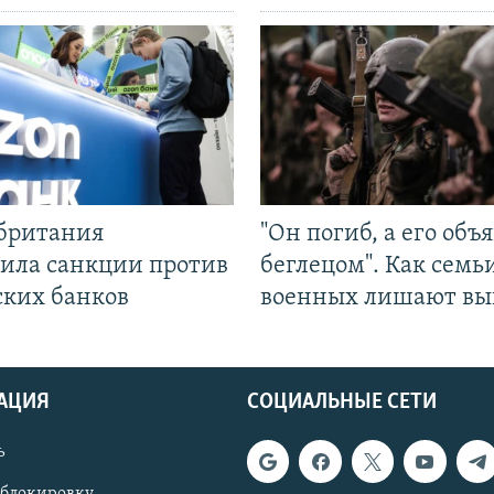
британия
"Он погиб, а его объ
ила санкции против
беглецом". Как семь
ских банков
военных лишают вы
АЦИЯ
СОЦИАЛЬНЫЕ СЕТИ
ь