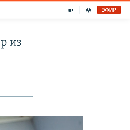
ЭФИР
р из