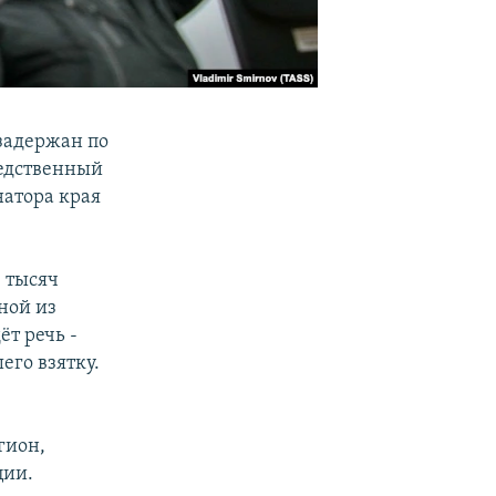
задержан по
ледственный
натора края
0 тысяч
ной из
т речь -
его взятку.
гион,
ции.