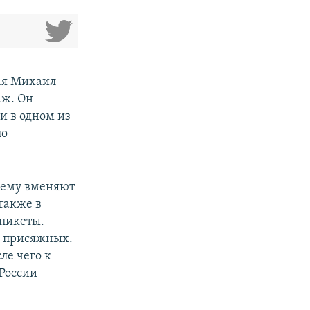
ая Михаил
аж. Он
и в одном из
по
 ему вменяют
также в
пикеты.
а присяжных.
ле чего к
России