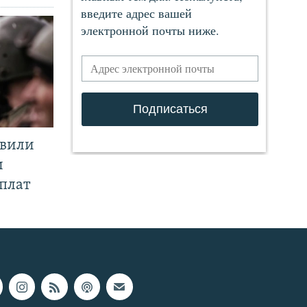
явили
и
плат