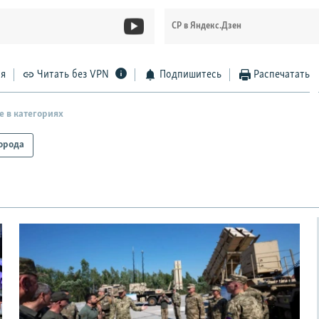
СР в Яндекс.Дзен
ся
Читать без VPN
Подпишитесь
Распечатать
е в категориях
орода