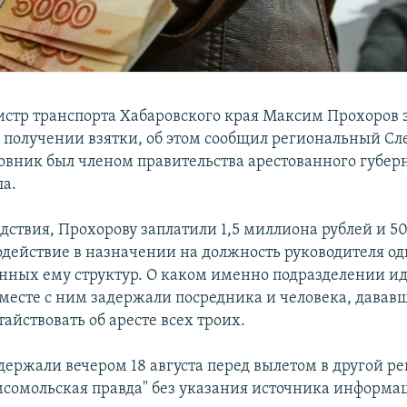
тр транспорта Хабаровского края Максим Прохоров 
 получении взятки, об этом сообщил региональный С
овник был членом правительства арестованного губер
ла.
дствия, Прохорову заплатили 1,5 миллиона рублей и 5
содействие в назначении на должность руководителя од
нных ему структур. О каком именно подразделении идё
месте с ним задержали посредника и человека, дававш
тайствовать об аресте всех троих.
держали вечером 18 августа перед вылетом в другой ре
мсомольская правда" без указания источника информа