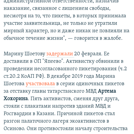
административной ответственности, назначив
наказание, связанное с лишением свободы,
несмотря на то, что пикеты, в которых принимала
участие заявительница, не только не утратили
мирный характер, но и даже никак не повлияли на
обычное течение жизни", — говорится в жалобе.
Марину Шоетову
задержали
20 февраля. Ее
доставили в ОП "Япеево". Активистку обвинили в
проведении несогласованного пикетирования (ч.2
ст.20.2 КоАП РФ). В декабре 2019 года Марина
Шоетова
участвовала
в серии одиночных пикетов
за отставку главы татарстанского МВД
Артема
Хохорина
. Пять активистов, сменяя друг друга,
стояли с плакатами напротив зданий МВД и
Росгвардии в Казани. Причиной пикетов стал
разгон палаточного лагеря экоактивистов в
Осиново. Они противостояли началу строительства