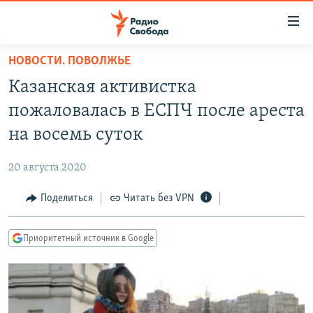
Ссылки
для
упрощенного
НОВОСТИ. ПОВОЛЖЬЕ
ПРОГРАММЫ
доступа
Казанская активистка
ПОДКАСТЫ
Вернуться
пожаловалась в ЕСПЧ после ареста
к
АВТОРСКИЕ ПРОЕКТЫ
на восемь суток
основному
ЦИТАТЫ СВОБОДЫ
содержанию
20 августа 2020
Вернутся
МНЕНИЯ
к
Поделиться
Читать без VPN
КУЛЬТУРА
главной
навигации
IDEL.РЕАЛИИ
Приоритетный источник в Google
Вернутся
КАВКАЗ.РЕАЛИИ
к
СЕВЕР.РЕАЛИИ
поиску
СИБИРЬ.РЕАЛИИ