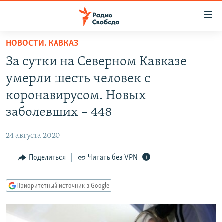
Ссылки
для
упрощенного
НОВОСТИ. КАВКАЗ
ПРОГРАММЫ
доступа
За сутки на Северном Кавказе
ПОДКАСТЫ
Вернуться
умерли шесть человек с
к
АВТОРСКИЕ ПРОЕКТЫ
коронавирусом. Новых
основному
ЦИТАТЫ СВОБОДЫ
содержанию
заболевших – 448
Вернутся
МНЕНИЯ
к
24 августа 2020
КУЛЬТУРА
главной
Поделиться
Читать без VPN
навигации
IDEL.РЕАЛИИ
Вернутся
КАВКАЗ.РЕАЛИИ
к
Приоритетный источник в Google
СЕВЕР.РЕАЛИИ
поиску
СИБИРЬ.РЕАЛИИ