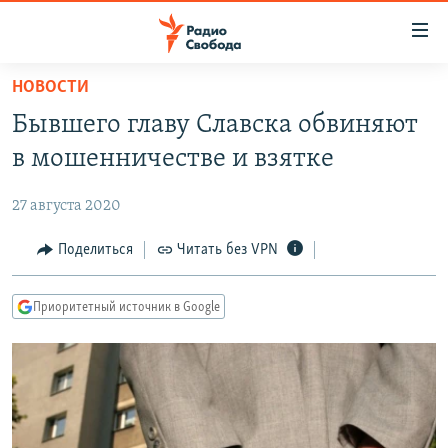
Ссылки
для
упрощенного
НОВОСТИ
ПРОГРАММЫ
доступа
Бывшего главу Славска обвиняют
ПОДКАСТЫ
Вернуться
в мошенничестве и взятке
к
АВТОРСКИЕ ПРОЕКТЫ
основному
27 августа 2020
ЦИТАТЫ СВОБОДЫ
содержанию
Вернутся
МНЕНИЯ
Поделиться
Читать без VPN
к
КУЛЬТУРА
главной
Приоритетный источник в Google
навигации
IDEL.РЕАЛИИ
Вернутся
КАВКАЗ.РЕАЛИИ
к
СЕВЕР.РЕАЛИИ
поиску
СИБИРЬ.РЕАЛИИ