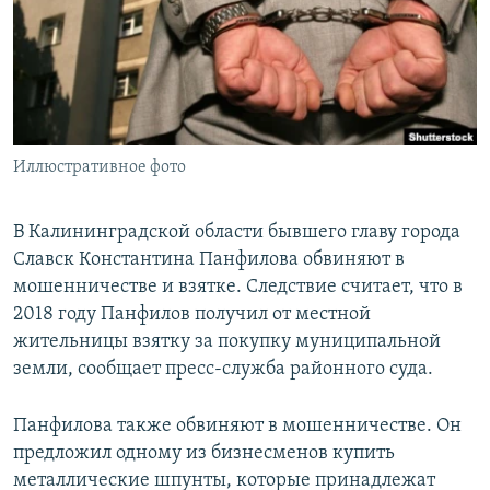
РАСПИСАНИЕ ВЕЩАНИЯ
ПОДПИШИТЕСЬ НА РАССЫЛКУ
СОЦИАЛЬНЫЕ СЕТИ
Иллюстративное фото
В Калининградской области бывшего главу города
Славск Константина Панфилова обвиняют в
Все сайты РСЕ/РС
мошенничестве и взятке. Следствие считает, что в
2018 году Панфилов получил от местной
жительницы взятку за покупку муниципальной
земли, сообщает пресс-служба районного суда.
Панфилова также обвиняют в мошенничестве. Он
предложил одному из бизнесменов купить
металлические шпунты, которые принадлежат