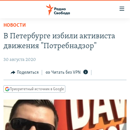
Ссылки
для
упрощенного
НОВОСТИ
ПРОГРАММЫ
доступа
В Петербурге избили активиста
ПОДКАСТЫ
Вернуться
движения "Потребнадзор"
к
АВТОРСКИЕ ПРОЕКТЫ
основному
30 августа 2020
ЦИТАТЫ СВОБОДЫ
содержанию
Вернутся
МНЕНИЯ
Поделиться
Читать без VPN
к
КУЛЬТУРА
главной
Приоритетный источник в Google
навигации
IDEL.РЕАЛИИ
Вернутся
КАВКАЗ.РЕАЛИИ
к
СЕВЕР.РЕАЛИИ
поиску
СИБИРЬ.РЕАЛИИ