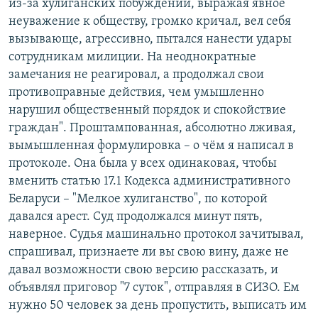
из-за хулиганских побуждений, выражая явное
неуважение к обществу, громко кричал, вел себя
вызывающе, агрессивно, пытался нанести удары
сотрудникам милиции. На неоднократные
замечания не реагировал, а продолжал свои
противоправные действия, чем умышленно
нарушил общественный порядок и спокойствие
граждан". Проштампованная, абсолютно лживая,
вымышленная формулировка – о чём я написал в
протоколе. Она была у всех одинаковая, чтобы
вменить статью 17.1 Кодекса административного
Беларуси – "Мелкое хулиганство", по которой
давался арест. Суд продолжался минут пять,
наверное. Судья машинально протокол зачитывал,
спрашивал, признаете ли вы свою вину, даже не
давал возможности свою версию рассказать, и
объявлял приговор "7 суток", отправляя в СИЗО. Ем
нужно 50 человек за день пропустить, выписать им