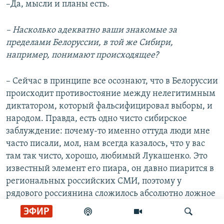
–Да, мысли и планы есть.
– Насколько адекватно ваши знакомые за
пределами Белоруссии, в той же Сибири,
например, понимают происходящее?
– Сейчас в принципе все осознают, что в Белоруссии
происходит противостояние между нелегитимным
диктатором, который фальсифицировал выборы, и
народом. Правда, есть одно чисто сибирское
заблуждение: почему-то именно оттуда люди мне
часто писали, мол, нам всегда казалось, что у вас
там так чисто, хорошо, любимый Лукашенко. Это
известный элемент его пиара, он давно пиарится в
региональных российских СМИ, поэтому у
рядового россиянина сложилось абсолютно ложное
представление о Лукашенко. Мы от этих слов про
ЭФИР
"любимого Батьку" хватались за голову, пытались