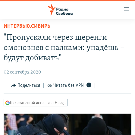
Ссылки
для
упрощенного
ИНТЕРВЬЮ.СИБИРЬ
ПРОГРАММЫ
доступа
"Пропускали через шеренги
ПОДКАСТЫ
Вернуться
омоновцев с палками: упадёшь –
к
АВТОРСКИЕ ПРОЕКТЫ
будут добивать"
основному
ЦИТАТЫ СВОБОДЫ
содержанию
02 сентября 2020
Вернутся
МНЕНИЯ
к
Поделиться
Читать без VPN
КУЛЬТУРА
главной
навигации
IDEL.РЕАЛИИ
Приоритетный источник в Google
Вернутся
КАВКАЗ.РЕАЛИИ
к
СЕВЕР.РЕАЛИИ
поиску
СИБИРЬ.РЕАЛИИ