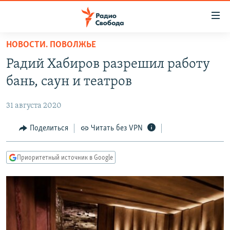
Ссылки
для
упрощенного
НОВОСТИ. ПОВОЛЖЬЕ
ПРОГРАММЫ
доступа
Радий Хабиров разрешил работу
ПОДКАСТЫ
Вернуться
бань, саун и театров
к
АВТОРСКИЕ ПРОЕКТЫ
основному
31 августа 2020
ЦИТАТЫ СВОБОДЫ
содержанию
Вернутся
МНЕНИЯ
Поделиться
Читать без VPN
к
КУЛЬТУРА
главной
Приоритетный источник в Google
навигации
IDEL.РЕАЛИИ
Вернутся
КАВКАЗ.РЕАЛИИ
к
СЕВЕР.РЕАЛИИ
поиску
СИБИРЬ.РЕАЛИИ