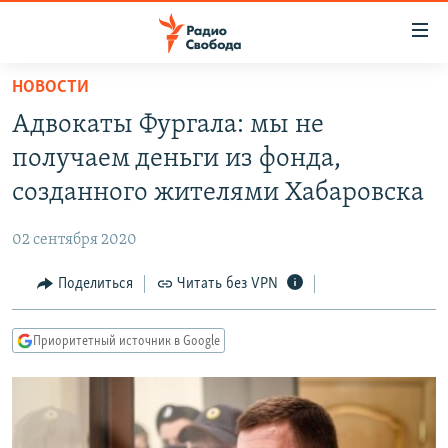
Ссылки
для
упрощенного
НОВОСТИ
ПРОГРАММЫ
доступа
Адвокаты Фургала: мы не
ПОДКАСТЫ
Вернуться
получаем деньги из фонда,
к
АВТОРСКИЕ ПРОЕКТЫ
созданного жителями Хабаровска
основному
ЦИТАТЫ СВОБОДЫ
содержанию
02 сентября 2020
Вернутся
МНЕНИЯ
к
Поделиться
Читать без VPN
КУЛЬТУРА
главной
навигации
IDEL.РЕАЛИИ
Приоритетный источник в Google
Вернутся
КАВКАЗ.РЕАЛИИ
к
СЕВЕР.РЕАЛИИ
поиску
СИБИРЬ.РЕАЛИИ