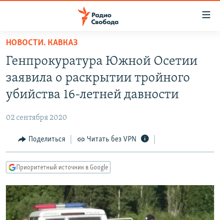
Ссылки
для
упрощенного
НОВОСТИ. КАВКАЗ
ПРОГРАММЫ
доступа
Генпрокуратура Южной Осетии
ПОДКАСТЫ
Вернуться
заявила о раскрытии тройного
к
АВТОРСКИЕ ПРОЕКТЫ
убийства 16-летней давности
основному
ЦИТАТЫ СВОБОДЫ
содержанию
02 сентября 2020
Вернутся
МНЕНИЯ
к
Поделиться
Читать без VPN
КУЛЬТУРА
главной
навигации
IDEL.РЕАЛИИ
Приоритетный источник в Google
Вернутся
КАВКАЗ.РЕАЛИИ
к
СЕВЕР.РЕАЛИИ
поиску
СИБИРЬ.РЕАЛИИ