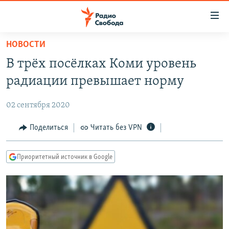
Ссылки
для
упрощенного
НОВОСТИ
ПРОГРАММЫ
доступа
В трёх посёлках Коми уровень
ПОДКАСТЫ
Вернуться
радиации превышает норму
к
АВТОРСКИЕ ПРОЕКТЫ
основному
02 сентября 2020
ЦИТАТЫ СВОБОДЫ
содержанию
Вернутся
МНЕНИЯ
Поделиться
Читать без VPN
к
КУЛЬТУРА
главной
Приоритетный источник в Google
навигации
IDEL.РЕАЛИИ
Вернутся
КАВКАЗ.РЕАЛИИ
к
СЕВЕР.РЕАЛИИ
поиску
СИБИРЬ.РЕАЛИИ