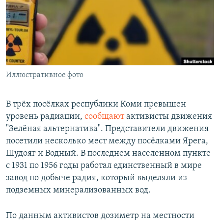
РАСПИСАНИЕ ВЕЩАНИЯ
ПОДПИШИТЕСЬ НА РАССЫЛКУ
СОЦИАЛЬНЫЕ СЕТИ
Иллюстративное фото
В трёх посёлках республики Коми превышен
уровень радиации,
сообщают
активисты движения
Все сайты РСЕ/РС
"Зелёная альтернатива". Представители движения
посетили несколько мест между посёлками Ярега,
Шудояг и Водный. В последнем населенном пункте
с 1931 по 1956 годы работал единственный в мире
завод по добыче радия, который выделяли из
подземных минерализованных вод.
По данным активистов дозиметр на местности