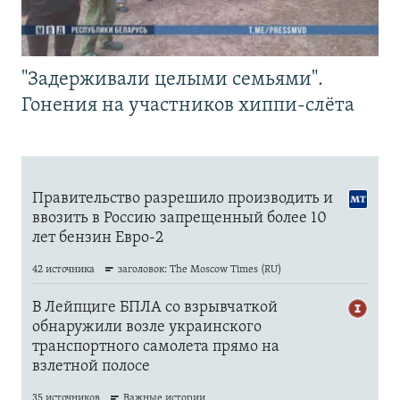
"Задерживали целыми семьями".
Гонения на участников хиппи-слёта