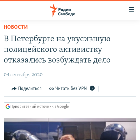
Ссылки
для
упрощенного
НОВОСТИ
ПРОГРАММЫ
доступа
В Петербурге на укусившую
ПОДКАСТЫ
Вернуться
полицейского активистку
к
АВТОРСКИЕ ПРОЕКТЫ
отказались возбуждать дело
основному
ЦИТАТЫ СВОБОДЫ
содержанию
04 сентября 2020
Вернутся
МНЕНИЯ
к
Поделиться
Читать без VPN
КУЛЬТУРА
главной
навигации
IDEL.РЕАЛИИ
Приоритетный источник в Google
Вернутся
КАВКАЗ.РЕАЛИИ
к
СЕВЕР.РЕАЛИИ
поиску
СИБИРЬ.РЕАЛИИ