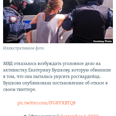
РАСПИСАНИЕ ВЕЩАНИЯ
ПОДПИШИТЕСЬ НА РАССЫЛКУ
СОЦИАЛЬНЫЕ СЕТИ
Иллюстративное фото
Все сайты РСЕ/РС
МВД отказалось возбуждать уголовное дело на
активистку Екатерину Бушкову, которую обвинили
в том, что она пыталась укусить росгвардейца.
Бушкова опубликовала постановление об отказе в
своем твиттере.
pic.twitter.com/lFG8YXBTQ8