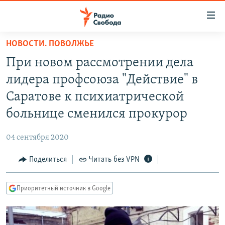
Ссылки
для
упрощенного
НОВОСТИ. ПОВОЛЖЬЕ
ПРОГРАММЫ
доступа
При новом рассмотрении дела
ПОДКАСТЫ
Вернуться
лидера профсоюза "Действие" в
к
АВТОРСКИЕ ПРОЕКТЫ
Саратове к психиатрической
основному
ЦИТАТЫ СВОБОДЫ
содержанию
больнице сменился прокурор
Вернутся
МНЕНИЯ
к
04 сентября 2020
КУЛЬТУРА
главной
Поделиться
Читать без VPN
навигации
IDEL.РЕАЛИИ
Вернутся
КАВКАЗ.РЕАЛИИ
к
Приоритетный источник в Google
СЕВЕР.РЕАЛИИ
поиску
СИБИРЬ.РЕАЛИИ