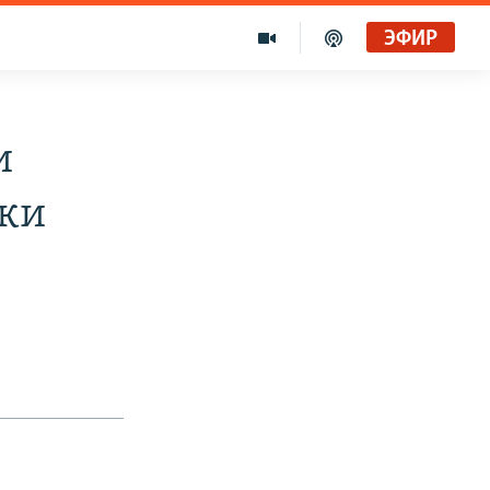
ЭФИР
и
ики