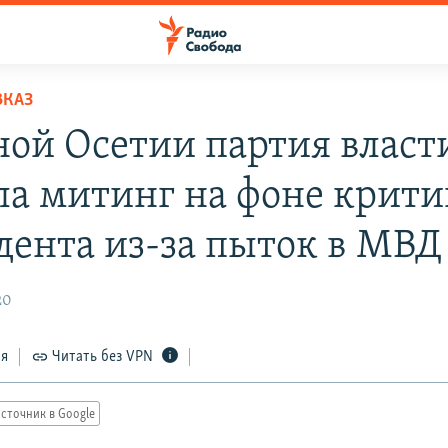
ВКАЗ
ой Осетии партия власт
ла митинг на фоне крит
дента из-за пыток в МВД
20
ся
Читать без VPN
сточник в Google