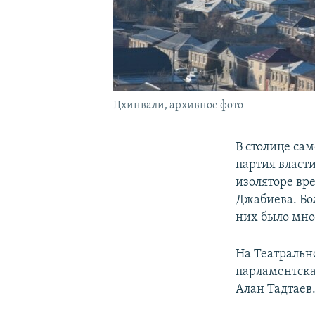
Цхинвали, архивное фото
В столице са
партия власт
изоляторе вр
Джабиева. Бо
них было мно
На Театральн
парламентска
Алан Тадтаев