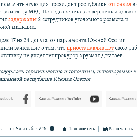
нием митингующих президент республики
отправил
в 
тво и главу МВД. По подозрению в совершении должн
ния
задержаны
8 сотрудников уголовного розыска и
ной милиции.
деле 17 из 34 депутатов парламента Южной Осетии
нили заявление о том, что
приостанавливают
свою раб
в отставку не уйдет генпрокурор Урузмаг Джагаев.
содержать терминологию и топонимы, используемые в
ашенной республике Южная Осетия.
acebook
Кавказ.Реалии в YouTube
Кавказ.Реалии в
ся
Читать без VPN
Подпишитесь
Распечатать