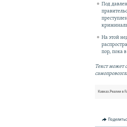
Под давле
правительс
преступле
криминаль
На этой не
распростра
пор, пока 
Текст может 
самопровозгл
Кавказ.Реалии в F
Поделить