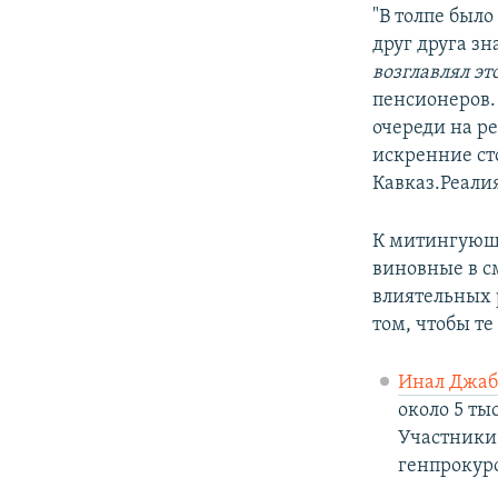
"В толпе было
друг друга з
возглавлял эт
пенсионеров.
очереди на р
искренние ст
Кавказ.Реали
К митингующи
виновные в с
влиятельных 
том, чтобы те
Инал Джаб
около 5 ты
Участники 
генпрокур