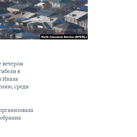
е вечером
гибели в
я Инала
ению, среди
 организовала
собрания