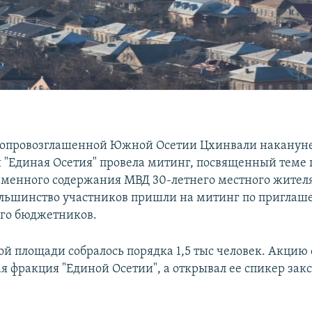
мопровозглашенной Южной Осетии Цхинвали наканун
и "Единая Осетия" провела митинг, посвященный теме 
еменного содержания МВД 30-летнего местного жител
льшинство участников пришли на митинг по приглаш
го бюджетников.
ой площади собралось порядка 1,5 тыс человек. Акцию
я фракция "Единой Осетии", а открывал ее спикер зак
.