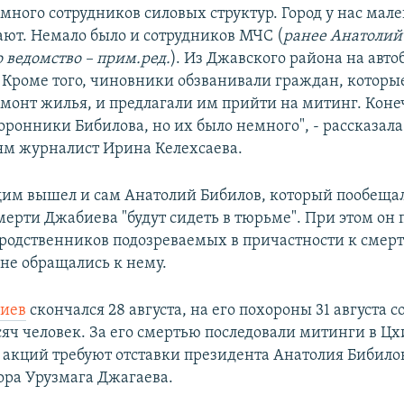
 много сотрудников силовых структур. Город у нас мал
нают. Немало было и сотрудников МЧС (
ранее Анатолий
о ведомство – прим.ред.
). Из Джавского района на авто
 Кроме того, чиновники обзванивали граждан, которые
емонт жилья, и предлагали им прийти на митинг. Коне
оронники Бибилова, но их было немного", - рассказала
ям журналист Ирина Келехсаева.
м вышел и сам Анатолий Бибилов, который пообещал,
мерти Джабиева "будут сидеть в тюрьме". При этом он 
родственников подозреваемых в причастности к смер
 не обращались к нему.
иев
скончался 28 августа, на его похороны 31 августа с
сяч человек. За его смертью последовали митинги в Цх
акций требуют отставки президента Анатолия Бибило
ора Урузмага Джагаева.