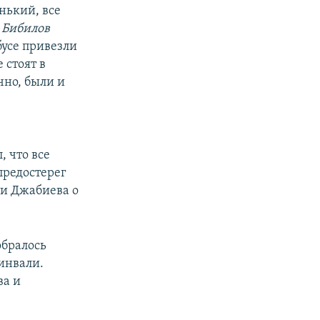
енький, все
 Бибилов
бусе привезли
 стоят в
чно, были и
 что все
предостерег
ти Джабиева о
обралось
инвали.
ва и