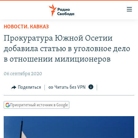
Ссылки
для
упрощенного
НОВОСТИ. КАВКАЗ
ПРОГРАММЫ
доступа
Прокуратура Южной Осетии
ПОДКАСТЫ
Вернуться
добавила статью в уголовное дело
к
АВТОРСКИЕ ПРОЕКТЫ
в отношении милиционеров
основному
ЦИТАТЫ СВОБОДЫ
содержанию
06 сентября 2020
Вернутся
МНЕНИЯ
к
Поделиться
Читать без VPN
КУЛЬТУРА
главной
навигации
IDEL.РЕАЛИИ
Приоритетный источник в Google
Вернутся
КАВКАЗ.РЕАЛИИ
к
СЕВЕР.РЕАЛИИ
поиску
СИБИРЬ.РЕАЛИИ