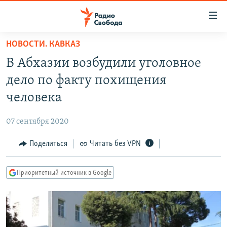
Ссылки
для
упрощенного
НОВОСТИ. КАВКАЗ
ПРОГРАММЫ
доступа
В Абхазии возбудили уголовное
ПОДКАСТЫ
Вернуться
дело по факту похищения
к
АВТОРСКИЕ ПРОЕКТЫ
человека
основному
ЦИТАТЫ СВОБОДЫ
содержанию
07 сентября 2020
Вернутся
МНЕНИЯ
к
Поделиться
Читать без VPN
КУЛЬТУРА
главной
навигации
IDEL.РЕАЛИИ
Приоритетный источник в Google
Вернутся
КАВКАЗ.РЕАЛИИ
к
СЕВЕР.РЕАЛИИ
поиску
СИБИРЬ.РЕАЛИИ