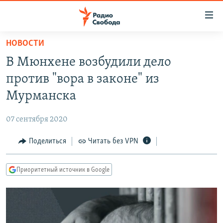
Ссылки
для
упрощенного
НОВОСТИ
ПРОГРАММЫ
доступа
В Мюнхене возбудили дело
ПОДКАСТЫ
Вернуться
против "вора в законе" из
к
АВТОРСКИЕ ПРОЕКТЫ
Мурманска
основному
ЦИТАТЫ СВОБОДЫ
содержанию
07 сентября 2020
Вернутся
МНЕНИЯ
к
Поделиться
Читать без VPN
КУЛЬТУРА
главной
навигации
IDEL.РЕАЛИИ
Приоритетный источник в Google
Вернутся
КАВКАЗ.РЕАЛИИ
к
СЕВЕР.РЕАЛИИ
поиску
СИБИРЬ.РЕАЛИИ