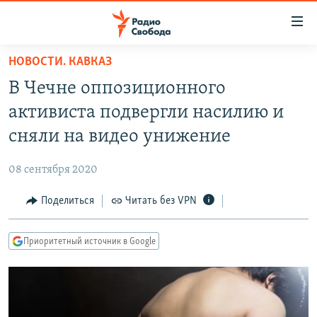
Ссылки
для
упрощенного
НОВОСТИ. КАВКАЗ
ПРОГРАММЫ
доступа
В Чечне оппозиционного
ПОДКАСТЫ
Вернуться
активиста подвергли насилию и
к
АВТОРСКИЕ ПРОЕКТЫ
сняли на видео унижение
основному
ЦИТАТЫ СВОБОДЫ
содержанию
08 сентября 2020
Вернутся
МНЕНИЯ
к
Поделиться
Читать без VPN
КУЛЬТУРА
главной
навигации
IDEL.РЕАЛИИ
Приоритетный источник в Google
Вернутся
КАВКАЗ.РЕАЛИИ
к
СЕВЕР.РЕАЛИИ
поиску
СИБИРЬ.РЕАЛИИ