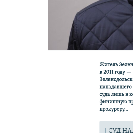
Житель Зелен
в 2011 году —
Зеленодольска
нападавшего 
суда лишь в к
финишную пря
прокурору…
СУД НА