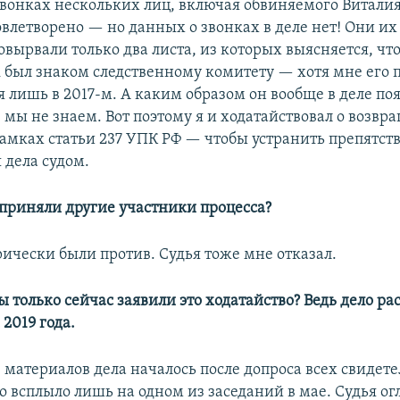
вонках нескольких лиц, включая обвиняемого Витали
влетворено — но данных о звонках в деле нет! Они их 
вырвали только два листа, из которых выясняется, что
 был знаком следственному комитету — хотя мне его 
 лишь в 2017-м. А каким образом он вообще в деле поя
 мы не знаем. Вот поэтому я и ходатайствовал о возвр
рамках статьи 237 УПК РФ — чтобы устранить препятст
 дела судом.
сприняли другие участники процесса?
рически были против. Судья тоже мне отказал.
 только сейчас заявили это ходатайство? Ведь дело ра
 2019 года.
материалов дела началось после допроса всех свидетел
о всплыло лишь на одном из заседаний в мае. Судья о