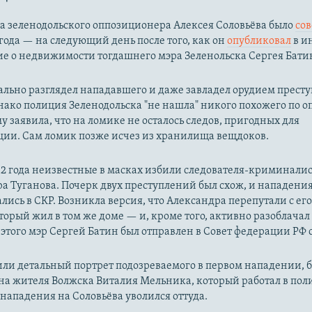
а зеленодольского оппозиционера Алексея Соловьёва было
со
 года — на следующий день после того, как он
опубликовал
в и
е о недвижимости тогдашнего мэра Зеленольска Сергея Бати
ально разглядел нападавшего и даже завладел орудием прест
ако полиция Зеленодольска "не нашла" никого похожего по о
 заявила, что на ломике не осталось следов, пригодных для
ии. Сам ломик позже исчез из хранилища вещдоков.
12 года неизвестные в масках избили следователя-криминалис
а Туганова. Почерк двух преступлений был схож, и нападени
лись в СКР. Возникла версия, что Александра перепутали с ег
торый жил в том же доме — и, кроме того, активно разоблачал
 этого мэр Сергей Батин был отправлен в Совет федерации РФ 
или детальный портрет подозреваемого в первом нападении, 
а жителя Волжска Виталия Мельника, который работал в пол
 нападения на Соловьёва уволился оттуда.