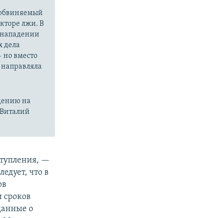
, обвиняемый
кторе лжи. В
о нападении
х дела
 но вместо
е направляла
дению на
. Виталий
ступления, —
едует, что в
ов
и сроков
данные о