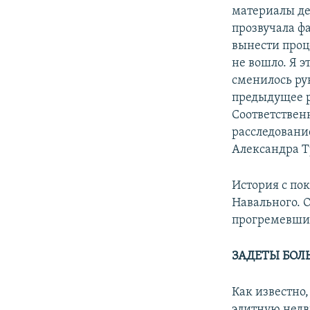
материалы дел
прозвучала ф
вынести проц
не вошло. Я э
сменилось ру
предыдущее р
Соответственн
расследовани
Александра Ту
История с по
Навального. 
прогремевши
ЗАДЕТЫ БОЛ
Как известно
элитную недв