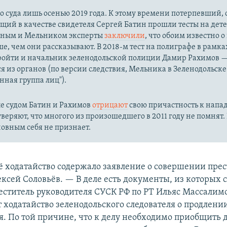
о суда лишь осенью 2019 года. К этому времени потерпевший
ий в качестве свидетеля Сергей Батин прошли тесты на дете
тиным и Мельником эксперты
заключили
, что обоим известно 
ше, чем они рассказывают. В 2018-м тест на полиграфе в рамка
пройти и начальник зеленодольской полиции Дамир Рахимов —
ся из органов (по версии следствия, Мельника в Зеленодольск
нная группа лиц").
 судом Батин и Рахимов
отрицают
свою причастность к напа
уверяют, что многого из произошедшего в 2011 году не помнят
овным себя не признает.
ё ходатайство содержало заявление о совершении пре
ксей Соловьёв. — В деле есть документы, из которых сл
меститель руководителя СУСК РФ по РТ Ильяс Массалим
 ходатайство зеленодольского следователя о продлени
я. По той причине, что к делу необходимо приобщить 