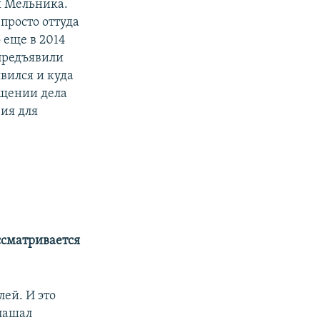
я Мельника.
просто оттуда
 еще в 2014
предъявили
вился и куда
ащении дела
вия для
ссматривается
ей. И это
глашал