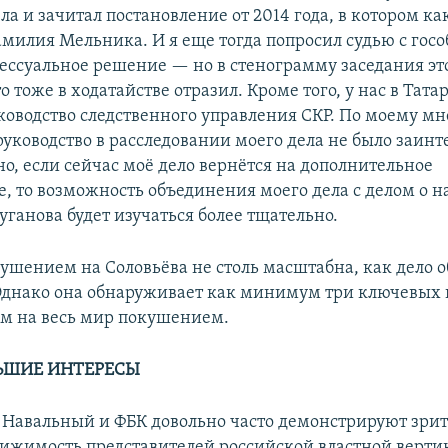
а и зачитал постановление от 2014 года, в котором как
амилия Мельника. И я еще тогда попросил судью с гос
ессуальное решение — но в стенограмму заседания эт
то тоже в ходатайстве отразил. Кроме того, у нас в Тата
ководство следственного управления СКР. По моему м
уководство в расследовании моего дела не было заинт
о, если сейчас моё дело вернётся на дополнительное
е, то возможность объединения моего дела с делом о 
ганова будет изучаться более тщательно.
кушением на Соловьёва не столь масштабна, как дело 
Однако она обнаруживает как минимум три ключевых 
м на весь мир покушением.
ЬШИЕ ИНТЕРЕСЫ
, Навальный и ФБК довольно часто демонстрируют зри
ижимость представителей российской властной вертик