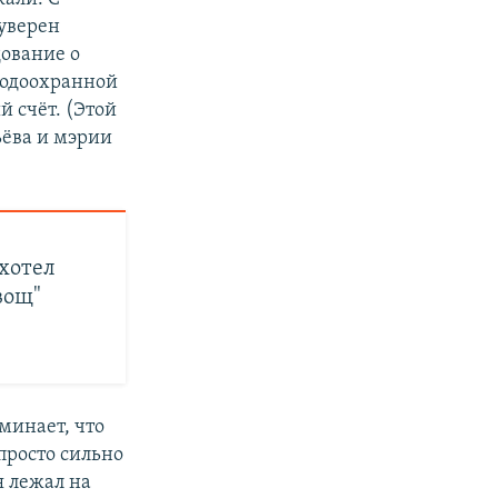
 уверен
дование о
 водоохранной
 счёт. (Этой
ьёва и мэрии
 хотел
вощ"
оминает, что
просто сильно
я лежал на