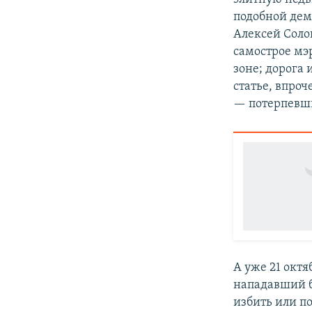
подобной дем
Алексей Солов
самострое мэ
зоне; дорога
статье, впро
— потерпевши
А уже 21 октя
нападавший б
избить или п