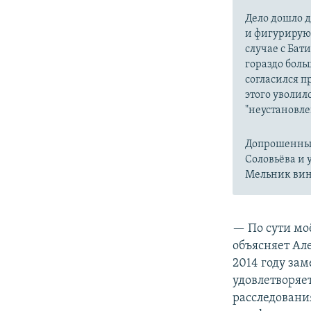
Дело дошло д
и фигурирующ
случае с Ба
гораздо боль
согласился 
этого уволил
"неустановле
Допрошенные
Соловьёва и 
Мельник вин
— По сути мо
объясняет Але
2014 году за
удовлетворяет
расследовани