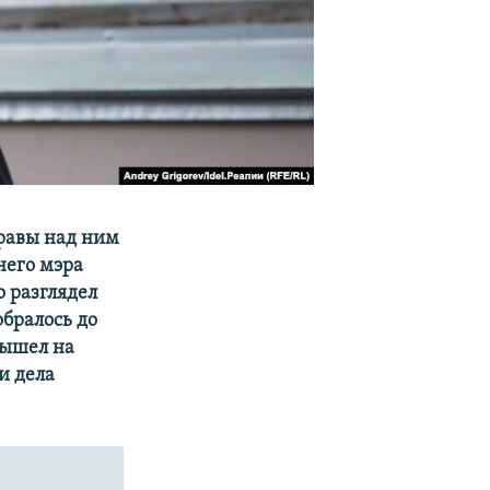
правы над ним
него мэра
о разглядел
обралось до
 вышел на
и дела