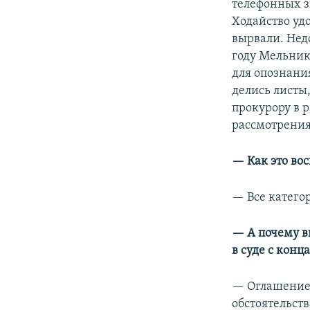
телефонных з
Ходайство удо
вырвали. Недо
году Мельник
для опознания
делись листы,
прокурору в 
рассмотрения
— Как это во
— Все катего
— А почему вы
в суде с конца
— Оглашение 
обстоятельств