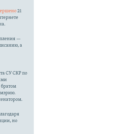
вершено
21
нтернете
на.
упления —
писанию, а
та СУ СКР по
ями
о братом
 мэрию.
сенатором.
благодаря
иции, но