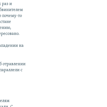
 раз и
обвинителем
о почему-то
рстане
нению,
ересовано.
нападении на
об отравлении
параллели с
телям
али. С