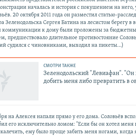
онстрации началась и история с покушением на него,
ьёв. 20 октября 2011 года он разместил статью-рассле
ра Зеленодольска Сергея Батина на лесистом берегу в
 и коммуникации к дому были проложены за бюджетный
чем, предшествовало длительное противостояние Солов
й судился с чиновниками, выходил на пикеты...)
СМОТРИ ТАКЖЕ
Зеленодольский "Левиафан". "Он
добить меня либо превратить в о
бря на Алексея напали прямо у его дома. Соловьёв всп
ил его исключительно ломом: "Если бы он хотел меня 
окалечить, ему было проще забить меня ногами, когда 