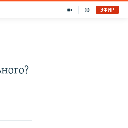
ЭФИР
ьного?