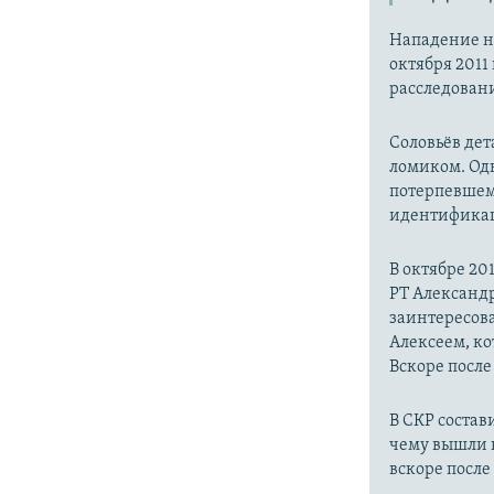
Нападение н
октября 2011
расследовани
Соловьёв дет
ломиком. Одн
потерпевшему
идентификац
В октябре 20
РТ Александр
заинтересова
Алексеем, ко
Вскоре после
В СКР состав
чему вышли н
вскоре после