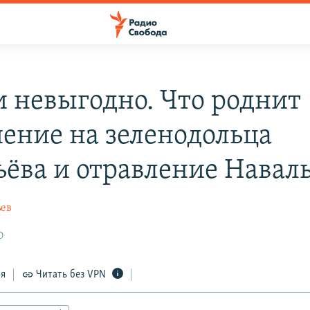
и невыгодно. Что роднит
ение на зеленодольца
ьёва и отравление Навал
ьев
0
ся
Читать без VPN