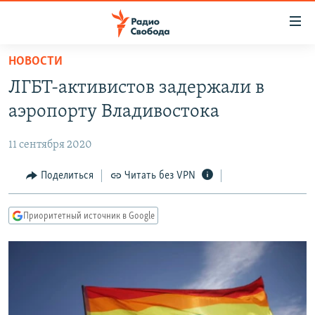
Ссылки
для
упрощенного
НОВОСТИ
ПРОГРАММЫ
доступа
ЛГБТ-активистов задержали в
ПОДКАСТЫ
Вернуться
аэропорту Владивостока
к
АВТОРСКИЕ ПРОЕКТЫ
основному
11 сентября 2020
ЦИТАТЫ СВОБОДЫ
содержанию
Вернутся
МНЕНИЯ
Поделиться
Читать без VPN
к
КУЛЬТУРА
главной
Приоритетный источник в Google
навигации
IDEL.РЕАЛИИ
Вернутся
КАВКАЗ.РЕАЛИИ
к
СЕВЕР.РЕАЛИИ
поиску
СИБИРЬ.РЕАЛИИ