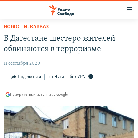
Ссылки
для
упрощенного
НОВОСТИ. КАВКАЗ
ПРОГРАММЫ
доступа
В Дагестане шестеро жителей
ПОДКАСТЫ
Вернуться
обвиняются в терроризме
к
АВТОРСКИЕ ПРОЕКТЫ
основному
11 сентября 2020
ЦИТАТЫ СВОБОДЫ
содержанию
Вернутся
МНЕНИЯ
Поделиться
Читать без VPN
к
КУЛЬТУРА
главной
Приоритетный источник в Google
навигации
IDEL.РЕАЛИИ
Вернутся
КАВКАЗ.РЕАЛИИ
к
СЕВЕР.РЕАЛИИ
поиску
СИБИРЬ.РЕАЛИИ