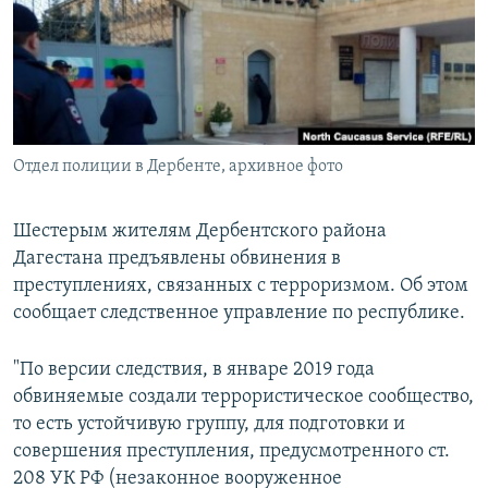
РАСПИСАНИЕ ВЕЩАНИЯ
ПОДПИШИТЕСЬ НА РАССЫЛКУ
СОЦИАЛЬНЫЕ СЕТИ
Отдел полиции в Дербенте, архивное фото
Шестерым жителям Дербентского района
Дагестана предъявлены обвинения в
Все сайты РСЕ/РС
преступлениях, связанных с терроризмом. Об этом
сообщает следственное управление по республике.
"По версии следствия, в январе 2019 года
обвиняемые создали террористическое сообщество,
то есть устойчивую группу, для подготовки и
совершения преступления, предусмотренного ст.
208 УК РФ (незаконное вооруженное