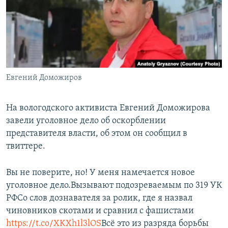
РАСПИСАНИЕ ВЕЩАНИЯ
ПОДПИШИТЕСЬ НА РАССЫЛКУ
СОЦИАЛЬНЫЕ СЕТИ
Евгений Доможиров
На вологодского активиста Евгений Доможирова
завели уголовное дело об оскорблении
Все сайты РСЕ/РС
представителя власти, об этом он сообщил в
твиттере.
Вы не поверите, но! У меня намечается новое
уголовное дело.Вызывают подозреваемым по 319 УК
РФСо слов дознавателя за ролик, где я назвал
чиновников скотами и сравнил с фашистами
https://t.co/XKXh1l3lOS
Всё это из разряда борьбы