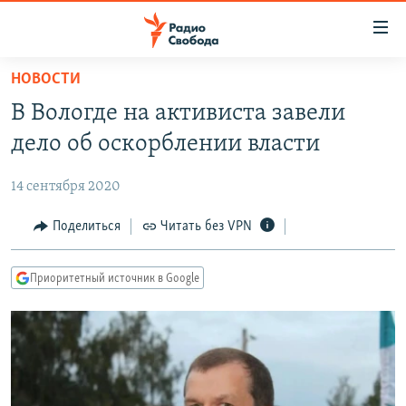
Ссылки
для
упрощенного
НОВОСТИ
ПРОГРАММЫ
доступа
В Вологде на активиста завели
ПОДКАСТЫ
Вернуться
дело об оскорблении власти
к
АВТОРСКИЕ ПРОЕКТЫ
основному
14 сентября 2020
ЦИТАТЫ СВОБОДЫ
содержанию
Вернутся
МНЕНИЯ
Поделиться
Читать без VPN
к
КУЛЬТУРА
главной
Приоритетный источник в Google
навигации
IDEL.РЕАЛИИ
Вернутся
КАВКАЗ.РЕАЛИИ
к
СЕВЕР.РЕАЛИИ
поиску
СИБИРЬ.РЕАЛИИ