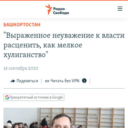
Ссылки
для
упрощенного
БАШКОРТОСТАН
ПРОГРАММЫ
доступа
"Выраженное неуважение к власти
ПОДКАСТЫ
Вернуться
расценить, как мелкое
к
АВТОРСКИЕ ПРОЕКТЫ
хулиганство"
основному
ЦИТАТЫ СВОБОДЫ
содержанию
18 сентября 2020
Вернутся
МНЕНИЯ
к
Поделиться
Читать без VPN
КУЛЬТУРА
главной
навигации
IDEL.РЕАЛИИ
Приоритетный источник в Google
Вернутся
КАВКАЗ.РЕАЛИИ
к
СЕВЕР.РЕАЛИИ
поиску
СИБИРЬ.РЕАЛИИ