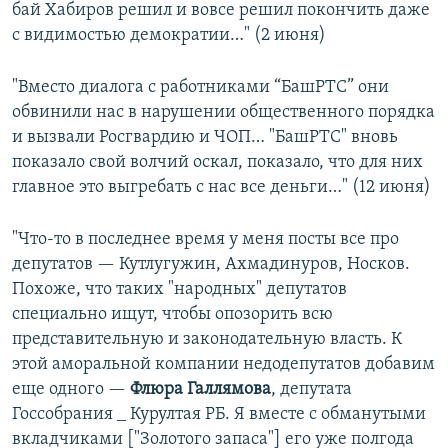
бай Хабиров решил и вовсе решил покончить даже
c видимостью демократии…" (2 июня)
"Вместо диалога с работниками “БашРТС” они
обвинили нас в нарушении общественного порядка
и вызвали Росгвардию и ЧОП… "БашРТС" вновь
показало свой волчий оскал, показало, что для них
главное это выгребать с нас все деньги…" (12 июня)
"Что-то в последнее время у меня посты все про
депутатов — Кутлугужин, Ахмадинуров, Носков.
Похоже, что таких "народных" депутатов
специально ищут, чтобы опозорить всю
представительную и законодательную власть. К
этой аморальной компании недодепутатов добавим
еще одного —
Флюра Галлямова
, депутата
Госсобрания _ Курултая РБ. Я вместе с обманутыми
вкладчиками ["Золотого запаса"] его уже полгода