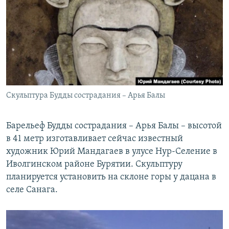
РАСПИСАНИЕ ВЕЩАНИЯ
ПОДПИШИТЕСЬ НА РАССЫЛКУ
СОЦИАЛЬНЫЕ СЕТИ
Скульптура Будды сострадания – Арья Балы
Все сайты РСЕ/РС
Барельеф Будды сострадания – Арья Балы – высотой
в 41 метр изготавливает сейчас известный
художник Юрий Мандагаев в улусе Нур-Селение в
Иволгинском районе Бурятии. Скульптуру
планируется установить на склоне горы у дацана в
селе Санага.