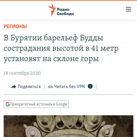
Ссылки
для
упрощенного
РЕГИОНЫ
ПРОГРАММЫ
доступа
В Бурятии барельеф Будды
ПОДКАСТЫ
Вернуться
сострадания высотой в 41 метр
к
АВТОРСКИЕ ПРОЕКТЫ
установят на склоне горы
основному
ЦИТАТЫ СВОБОДЫ
содержанию
18 сентября 2020
Вернутся
МНЕНИЯ
к
Поделиться
Читать без VPN
КУЛЬТУРА
главной
навигации
IDEL.РЕАЛИИ
Приоритетный источник в Google
Вернутся
КАВКАЗ.РЕАЛИИ
к
СЕВЕР.РЕАЛИИ
поиску
СИБИРЬ.РЕАЛИИ