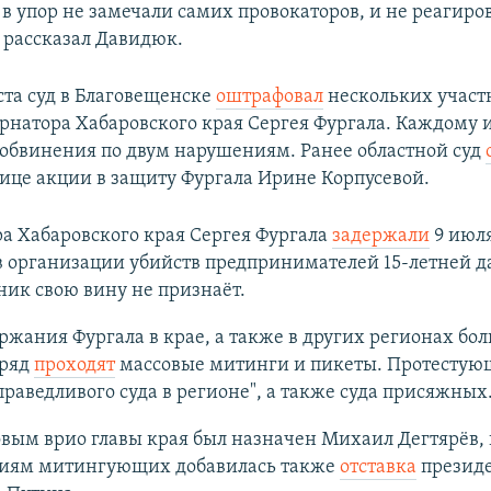
 в упор не замечали самих провокаторов, и не реагиро
– рассказал Давидюк.
ста суд в Благовещенске
оштрафовал
нескольких участ
ернатора Хабаровского края Сергея Фургала. Каждому 
обвинения по двум нарушениям. Ранее областной суд
ице акции в защиту Фургала Ирине Корпусевой.
а Хабаровского края Сергея Фургала
задержали
9 июля
 организации убийств предпринимателей 15-летней д
ик свою вину не признаёт.
ржания Фургала в крае, а также в других регионах бо
дряд
проходят
массовые митинги и пикеты. Протестую
праведливого суда в регионе", а также суда присяжных
вым врио главы края был назначен Михаил Дегтярёв, 
ниям митингующих добавилась также
отставка
президе