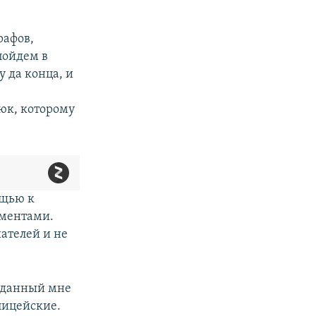
рафов,
пойдем в
у да конца, и
юк, которому
ощью к
ументами.
шателей и не
реданный мне
олицейские.