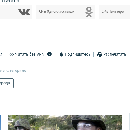
 Путина.
СР в Одноклассниках
СР в Твиттере
ся
Читать без VPN
Подпишитесь
Распечатать
е в категориях
орода