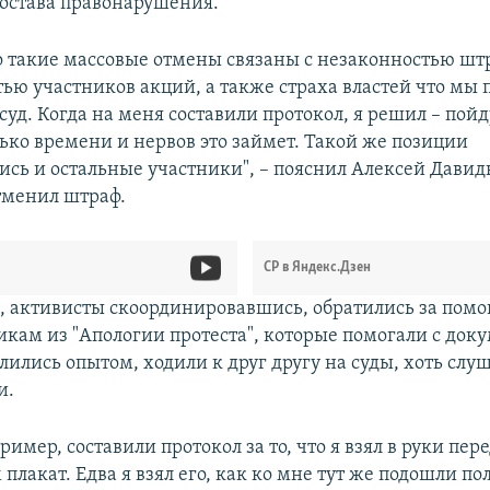
состава правонарушения.
то такие массовые отмены связаны с незаконностью шт
ью участников акций, а также страха властей что мы 
уд. Когда на меня составили протокол, я решил – пойд
ько времени и нервов это займет. Такой же позиции
сь и остальные участники", – пояснил Алексей Давид
отменил штраф.
СР в Яндекс.Дзен
м, активисты скоординировавшись, обратились за пом
кам из "Апологии протеста", которые помогали с док
ились опытом, ходили к друг другу на суды, хоть слу
и.
ример, составили протокол за то, что я взял в руки пе
плакат. Едва я взял его, как ко мне тут же подошли п