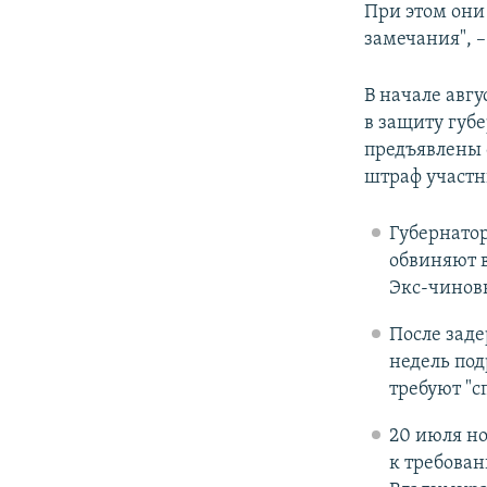
При этом они
замечания", 
В начале авгу
в защиту губ
предъявлены 
штраф участн
Губернатор
обвиняют в
Экс-чиновн
После заде
недель по
требуют "с
20 июля но
к требова