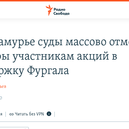
амурье суды массово от
ы участникам акций в
ржку Фургала
ьев
20
ся
Читать без VPN