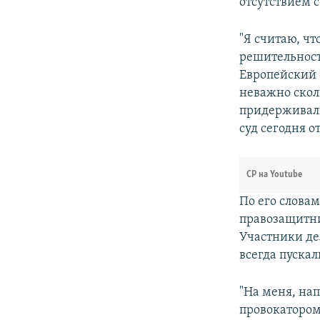
отсутствием 
"Я считаю, ч
решительност
Европейский с
неважно скол
придерживали
суд сегодня 
СР на Youtube
По его слова
правозащитни
Участники дел
всегда пускал
"На меня, нап
провокатором 