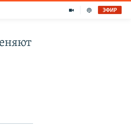
ЭФИР
меняют