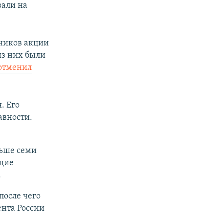
вали на
ников акции
из них были
отменил
. Его
авности.
льше семи
щие
.
после чего
нта России